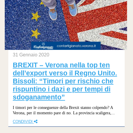
31 Gennaio 2020
BREXIT – Verona nella top ten
dell’export verso il Regno Unito.
Bissoli: “Timori per rischio che
rispuntino i dazi e per tempi di
sdoganamento”
I timori per le conseguenze della Brexit stanno colpendo? A
Verona, per il momento pare di no. La provincia scaligera,...
CONDIVIDI