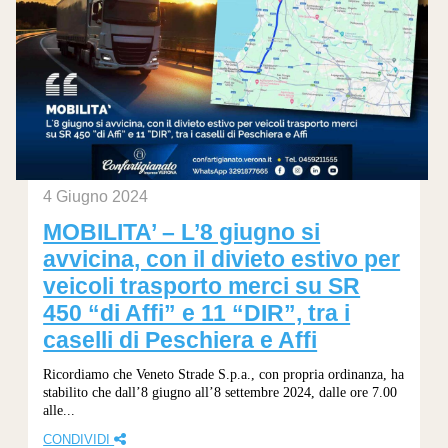
4 Giugno 2024
MOBILITA’ – L’8 giugno si
avvicina, con il divieto estivo per
veicoli trasporto merci su SR
450 “di Affi” e 11 “DIR”, tra i
caselli di Peschiera e Affi
Ricordiamo che Veneto Strade S.p.a., con propria ordinanza, ha
stabilito che dall’8 giugno all’8 settembre 2024, dalle ore 7.00
alle...
CONDIVIDI