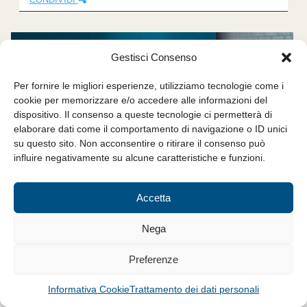
Gestisci Consenso
Per fornire le migliori esperienze, utilizziamo tecnologie come i
cookie per memorizzare e/o accedere alle informazioni del
dispositivo. Il consenso a queste tecnologie ci permetterà di
elaborare dati come il comportamento di navigazione o ID unici
su questo sito. Non acconsentire o ritirare il consenso può
influire negativamente su alcune caratteristiche e funzioni.
12 Dicembre 2019
TELETHON – Confartigianato al
Accetta
fianco di Telethon, gli artigiani in
campo per la ricerca scientifica
Nega
Confartigianato e Artigiancassa scendono in campo per
Preferenze
sostenere la ricerca scientifica e la campagna di raccolta fondi
della Fondazione Telethon. Una collaborazione che continua...
Informativa Cookie
Trattamento dei dati personali
CONDIVIDI