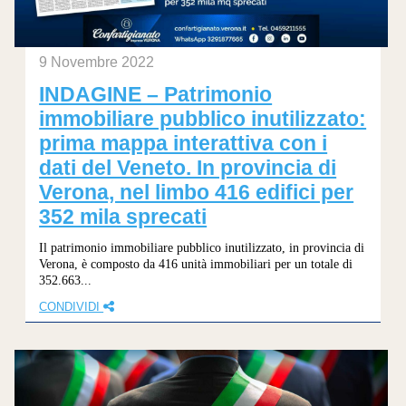
9 Novembre 2022
INDAGINE – Patrimonio
immobiliare pubblico inutilizzato:
prima mappa interattiva con i
dati del Veneto. In provincia di
Verona, nel limbo 416 edifici per
352 mila sprecati
Il patrimonio immobiliare pubblico inutilizzato, in provincia di
Verona, è composto da 416 unità immobiliari per un totale di
352.663...
CONDIVIDI