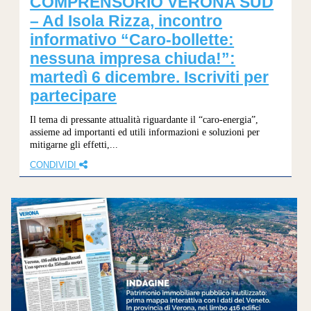
COMPRENSORIO VERONA SUD
– Ad Isola Rizza, incontro
informativo “Caro-bollette:
nessuna impresa chiuda!”:
martedì 6 dicembre. Iscriviti per
partecipare
Il tema di pressante attualità riguardante il “caro-energia”,
assieme ad importanti ed utili informazioni e soluzioni per
mitigarne gli effetti,...
CONDIVIDI