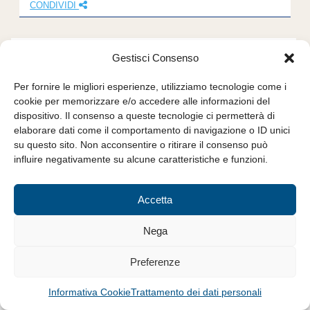
CONDIVIDI
Gestisci Consenso
Per fornire le migliori esperienze, utilizziamo tecnologie come i
cookie per memorizzare e/o accedere alle informazioni del
dispositivo. Il consenso a queste tecnologie ci permetterà di
elaborare dati come il comportamento di navigazione o ID unici
su questo sito. Non acconsentire o ritirare il consenso può
influire negativamente su alcune caratteristiche e funzioni.
3 Dicembre 2019
EVENTO – Abitare a Regola
Accetta
d’Arte 2019: 2ª edizione del
Nega
progetto con strumenti
innovativi per il successo del
Preferenze
modello artigiano italiano.
Special guest Ernesto Sirolli
Informativa Cookie
Trattamento dei dati personali