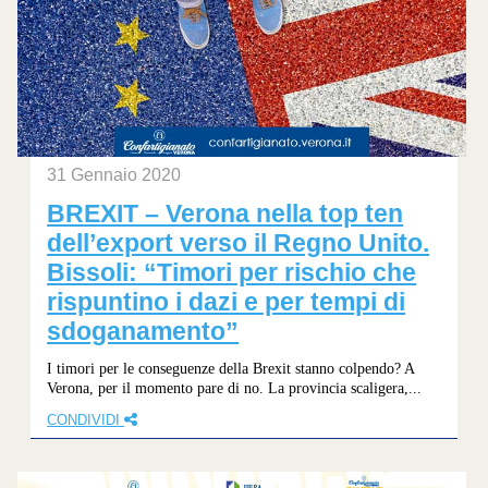
31 Gennaio 2020
BREXIT – Verona nella top ten
dell’export verso il Regno Unito.
Bissoli: “Timori per rischio che
rispuntino i dazi e per tempi di
sdoganamento”
I timori per le conseguenze della Brexit stanno colpendo? A
Verona, per il momento pare di no. La provincia scaligera,...
CONDIVIDI