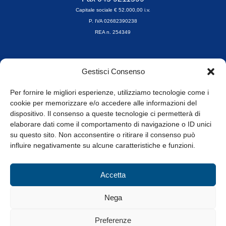
Capitale sociale € 52.000,00 i.v.
P. IVA 02682390238
REA n. 254349
Orari di apertura
Gestisci Consenso
da Lunedì a Venerdì
8.30-13.00 / 14.00-17.30
Per fornire le migliori esperienze, utilizziamo tecnologie come i
cookie per memorizzare e/o accedere alle informazioni del
Whistleblowing
dispositivo. Il consenso a queste tecnologie ci permetterà di
elaborare dati come il comportamento di navigazione o ID unici
su questo sito. Non acconsentire o ritirare il consenso può
© Tutti i diritti riservati
influire negativamente su alcune caratteristiche e funzioni.
Privacy Policy e Cookie
|
Informativa Cookie
Accetta
Web Design: Baoblà
Nega
Preferenze