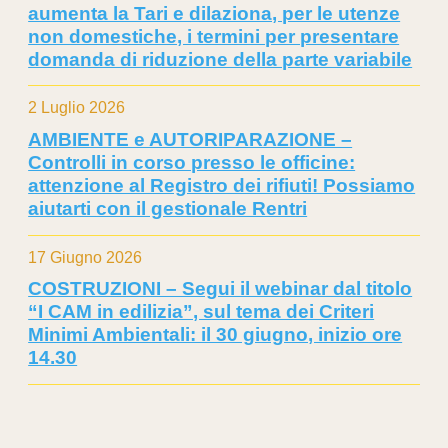
aumenta la Tari e dilaziona, per le utenze
non domestiche, i termini per presentare
domanda di riduzione della parte variabile
2 Luglio 2026
AMBIENTE e AUTORIPARAZIONE –
Controlli in corso presso le officine:
attenzione al Registro dei rifiuti! Possiamo
aiutarti con il gestionale Rentri
17 Giugno 2026
COSTRUZIONI – Segui il webinar dal titolo
“I CAM in edilizia”, sul tema dei Criteri
Minimi Ambientali: il 30 giugno, inizio ore
14.30