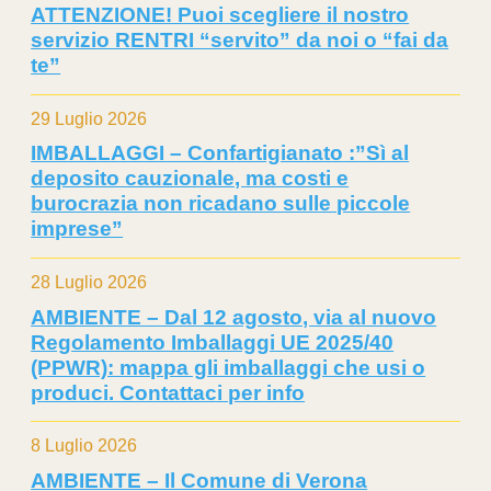
ATTENZIONE! Puoi scegliere il nostro
servizio RENTRI “servito” da noi o “fai da
te”
29 Luglio 2026
IMBALLAGGI – Confartigianato :”Sì al
deposito cauzionale, ma costi e
burocrazia non ricadano sulle piccole
imprese”
28 Luglio 2026
AMBIENTE – Dal 12 agosto, via al nuovo
Regolamento Imballaggi UE 2025/40
(PPWR): mappa gli imballaggi che usi o
produci. Contattaci per info
8 Luglio 2026
AMBIENTE – Il Comune di Verona