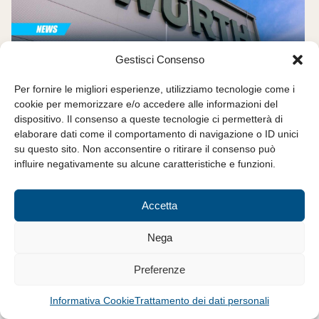
Gestisci Consenso
Per fornire le migliori esperienze, utilizziamo tecnologie come i
cookie per memorizzare e/o accedere alle informazioni del
15 Ottobre 2025
dispositivo. Il consenso a queste tecnologie ci permetterà di
CONVENZIONI – La partnership
elaborare dati come il comportamento di navigazione o ID unici
tra Würth e Confartigianato: un
su questo sito. Non acconsentire o ritirare il consenso può
influire negativamente su alcune caratteristiche e funzioni.
impegno condiviso per far
crescere l’artigianato
Accetta
Con Würth Italia, Confartigianato Imprese condivide da sempre
la stessa visione d’impresa: mettere al centro le persone, la
Nega
qualità del lavoro e la...
CONDIVIDI
Preferenze
Informativa Cookie
Trattamento dei dati personali