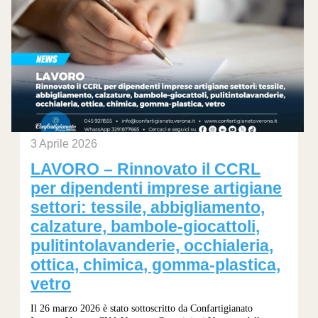
3 Aprile 2026
LAVORO – Rinnovato il CCRL
per dipendenti imprese artigiane
settori: tessile, abbigliamento,
calzature, bambole-giocattoli,
pulitintolavanderie, occhialeria,
ottica, chimica, gomma-plastica,
vetro
Il 26 marzo 2026 è stato sottoscritto da Confartigianato