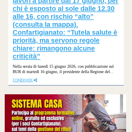
lavori a partire dal 17 giugno, per
chi è esposto al sole dalle 12.30
alle 16, con rischio “alto”
(consulta la mappa).
Confartigianato: “Tutela salute è
priorità, ma servono regole
chiare: rimangono alcune
criticità”
Nella serata di lunedì 15 giugno 2026, con pubblicazione sul
BUR di martedì 16 giugno, il presidente della Regione del...
CONDIVIDI