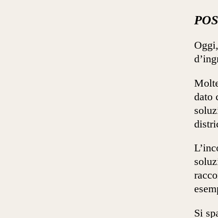
POS
Oggi,
d’ing
Molte
dato 
soluz
distr
L’inc
soluz
racco
esemp
Si spa