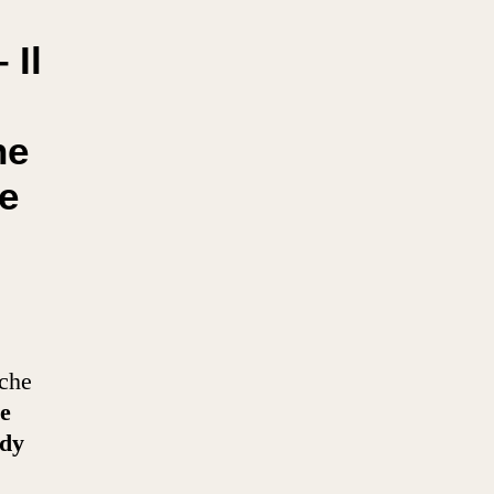
Il
he
he
che
e
edy