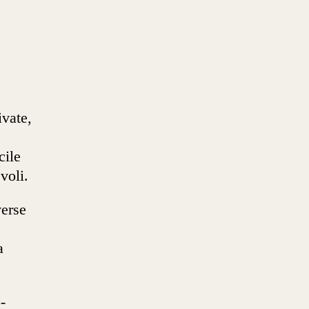
e
ivate,
cile
voli.
verse
a
o-