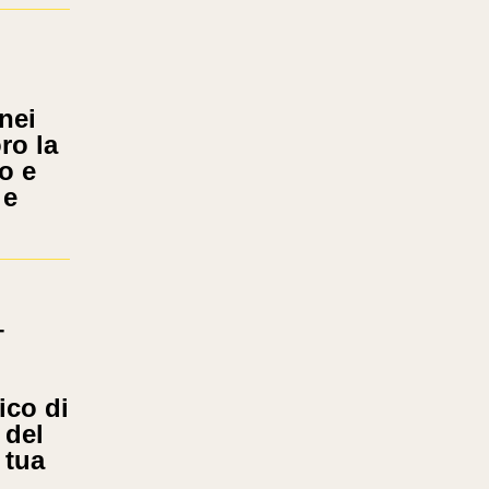
nei
ro la
o e
 e
–
ico di
 del
 tua