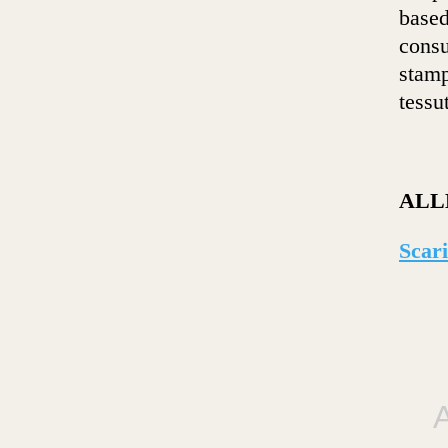
based
consu
stamp
tessu
ALL
Scari