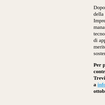
Dopo 
della
Impr
manag
tecno
di ap
merit
sosten
Per p
cont
Trevi
a
inf
ottob