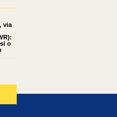
 via
WR):
si o
o