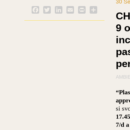
30 Se
Facebook
Twitter
LinkedIn
Email
PrintFriendly
Condividi
CH
9 o
inc
pa
pe
AMBI
“Plas
appro
si sv
17.4
7/d a