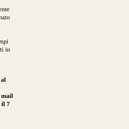
ente
nato
empi
ti in
 al
 mail
il 7