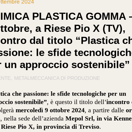
ttembre 2024
IMICA PLASTICA GOMMA – 
ttobre, a Riese Pio X (TV),
ontro dal titolo “Plastica c
ssione: le sfide tecnologic
r un approccio sostenibile”
ENTE
METALMECCANICA DI PRODUZIONE
tica che passione: le sfide tecnologiche per un
ccio sostenibile”
, è questo il titolo dell’
incontro
olgerà
mercoledì 9 ottobre 2024
, a partire dalle
or
5
, nella sede dell’azienda
Mepol Srl, in via Kenn
 Riese Pio X, in provincia di Treviso
.