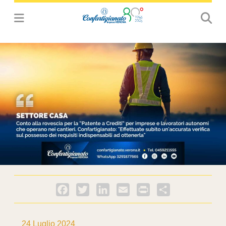
Facebook
Twitter
LinkedIn
Email
PrintFriendly
Condividi
24 Luglio 2024