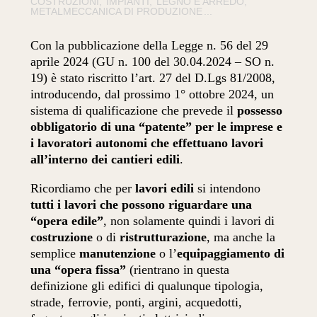
COSTRUZIONI
IMPIANTI
LEGNO E ARREDO
METALMECCANICA DI PRODUZIONE
...
Con la pubblicazione della Legge n. 56 del 29
aprile 2024 (GU n. 100 del 30.04.2024 – SO n.
19) è stato riscritto l’art. 27 del D.Lgs 81/2008,
introducendo, dal prossimo 1° ottobre 2024, un
sistema di qualificazione che prevede il
possesso
obbligatorio di una “patente” per le imprese e
i lavoratori autonomi che effettuano lavori
all’interno dei cantieri edili
.
Ricordiamo che per
lavori edili
si intendono
tutti i lavori che possono riguardare una
“opera edile”
, non solamente quindi i lavori di
costruzione
o di
ristrutturazione
, ma anche la
semplice
manutenzione
o l’
equipaggiamento di
una “opera fissa”
(rientrano in questa
definizione gli edifici di qualunque tipologia,
strade, ferrovie, ponti, argini, acquedotti,