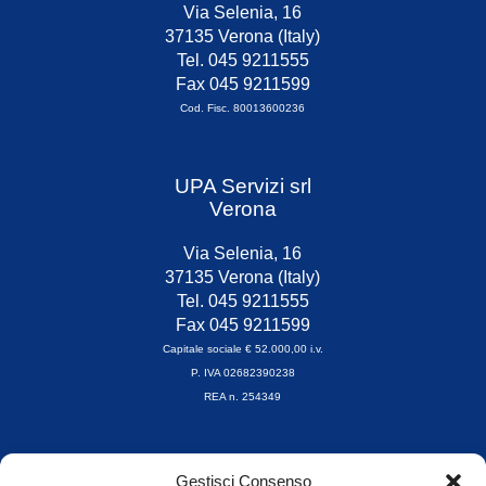
Via Selenia, 16
37135 Verona (Italy)
Tel. 045 9211555
Fax 045 9211599
Cod. Fisc. 80013600236
UPA Servizi srl
Verona
Via Selenia, 16
37135 Verona (Italy)
Tel. 045 9211555
Fax 045 9211599
Capitale sociale € 52.000,00 i.v.
P. IVA 02682390238
REA n. 254349
Orari di apertura
Gestisci Consenso