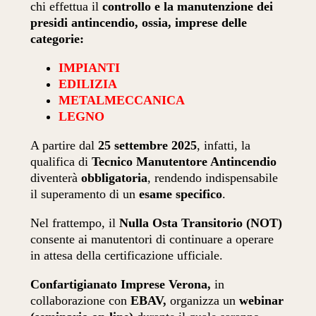
chi effettua il
controllo e la manutenzione dei
presidi antincendio, ossia, imprese delle
categorie:
IMPIANTI
EDILIZIA
METALMECCANICA
LEGNO
A partire dal
25 settembre 2025
, infatti, la
qualifica di
Tecnico Manutentore Antincendio
diventerà
obbligatoria
, rendendo indispensabile
il superamento di un
esame specifico
.
Nel frattempo, il
Nulla Osta Transitorio (NOT)
consente ai manutentori di continuare a operare
in attesa della certificazione ufficiale.
Confartigianato Imprese Verona,
in
collaborazione con
EBAV,
organizza un
webinar