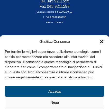
Tel. 045 9211555
Fax 045 9211599
Capitale sociale € 52.000,00 i.v.
P. IVA 02682390238
REA n. 254349
Orari di apertura
Gestisci Consenso
da Lunedì a Venerdì
8.30-13.00 / 14.00-17.30
Per fornire le migliori esperienze, utilizziamo tecnologie come i
cookie per memorizzare e/o accedere alle informazioni del
Whistleblowing
dispositivo. Il consenso a queste tecnologie ci permetterà di
elaborare dati come il comportamento di navigazione o ID unici
su questo sito. Non acconsentire o ritirare il consenso può
© Tutti i diritti riservati
influire negativamente su alcune caratteristiche e funzioni.
Privacy Policy e Cookie
|
Informativa Cookie
Accetta
Web Design: Baoblà
Nega