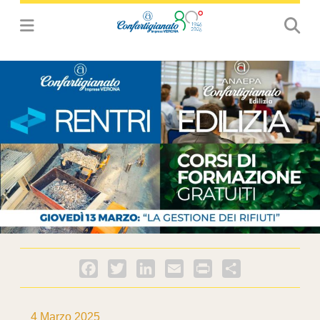
Facebook
Twitter
LinkedIn
Email
PrintFriendly
Condividi
4 Marzo 2025