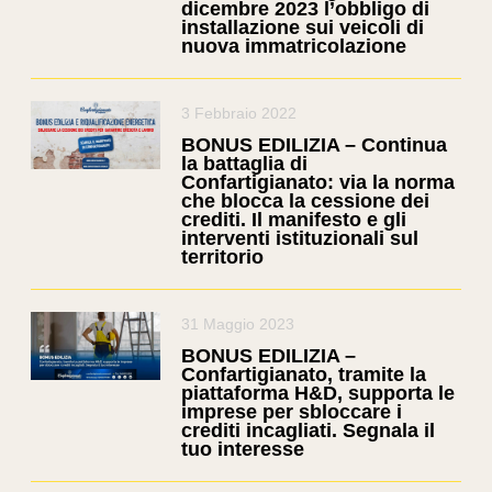
dicembre 2023 l’obbligo di
installazione sui veicoli di
nuova immatricolazione
3 Febbraio 2022
BONUS EDILIZIA – Continua
la battaglia di
Confartigianato: via la norma
che blocca la cessione dei
crediti. Il manifesto e gli
interventi istituzionali sul
territorio
31 Maggio 2023
BONUS EDILIZIA –
Confartigianato, tramite la
piattaforma H&D, supporta le
imprese per sbloccare i
crediti incagliati. Segnala il
tuo interesse