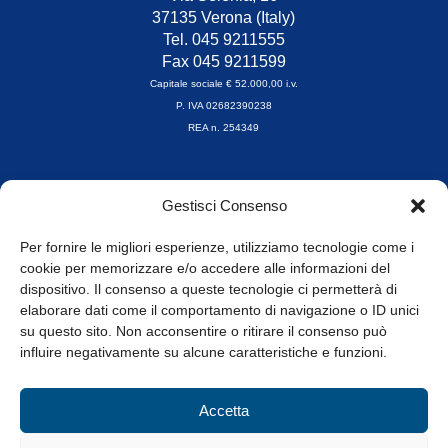
37135 Verona (Italy)
Tel. 045 9211555
Fax 045 9211599
Capitale sociale € 52.000,00 i.v.
P. IVA 02682390238
REA n. 254349
Orari di apertura
Gestisci Consenso
da Lunedì a Venerdì
8.30-13.00 / 14.00-17.30
Per fornire le migliori esperienze, utilizziamo tecnologie come i
cookie per memorizzare e/o accedere alle informazioni del
Whistleblowing
dispositivo. Il consenso a queste tecnologie ci permetterà di
elaborare dati come il comportamento di navigazione o ID unici
su questo sito. Non acconsentire o ritirare il consenso può
© Tutti i diritti riservati
influire negativamente su alcune caratteristiche e funzioni.
Privacy Policy e Cookie
|
Informativa Cookie
Accetta
Web Design: Baoblà