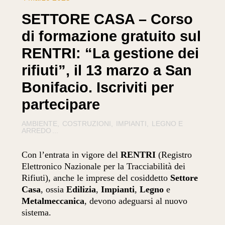
SETTORE CASA – Corso
di formazione gratuito sul
RENTRI: “La gestione dei
rifiuti”, il 13 marzo a San
Bonifacio. Iscriviti per
partecipare
AMBIENTE
COSTRUZIONI
IMPIANTI
LEGNO E
ARREDO
...
Con l’entrata in vigore del
RENTRI
(Registro
Elettronico Nazionale per la Tracciabilità dei
Rifiuti), anche le imprese del cosiddetto
Settore
Casa
, ossia
Edilizia
,
Impianti
,
Legno
e
Metalmeccanica
, devono adeguarsi al nuovo
sistema.