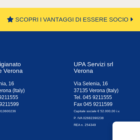
« Prima
«
...
6
7
8
9
10
...
»
Ultima »
SCOPRI I VANTAGGI DI ESSERE SOCIO
igianato
UPA Servizi srl
e Verona
Verona
nia, 16
Via Selenia, 16
rona (Italy)
37135 Verona (Italy)
 9211555
Tel. 045 9211555
 9211599
Fax 045 9211599
0013600236
Capitale sociale € 52.000,00 i.v.
P. IVA 02682390238
REA n. 254349