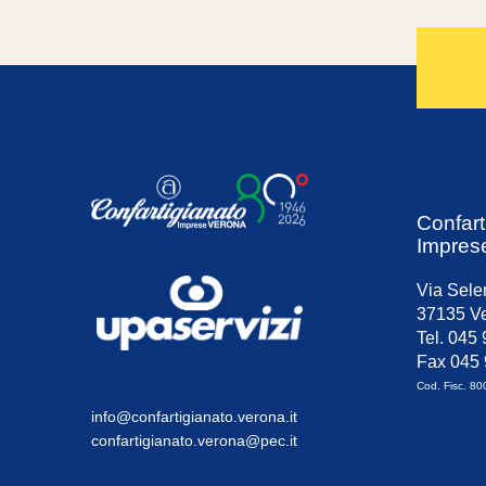
Confart
Impres
Via Sele
37135 Ve
Tel. 045
Fax 045
Cod. Fisc. 8
info@confartigianato.verona.it
confartigianato.verona@pec.it