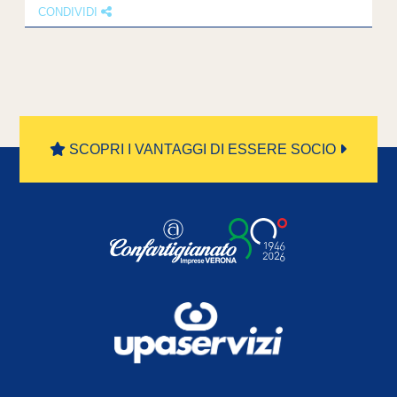
CONDIVIDI
1
2
3
4
»
SCOPRI I VANTAGGI DI ESSERE SOCIO