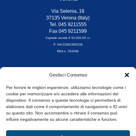
Via Selenia, 16
37135 Verona (Italy)
Tel. 045 9211555
Fax 045 9211599
Capitale sociale € 52.000,00 i.v.
P. IVA 02682390238
REA n. 254349
Orari di apertura
Gestisci Consenso
da Lunedì a Venerdì
8.30-13.00 / 14.00-17.30
Per fornire le migliori esperienze, utilizziamo tecnologie come i
cookie per memorizzare e/o accedere alle informazioni del
Whistleblowing
dispositivo. Il consenso a queste tecnologie ci permetterà di
elaborare dati come il comportamento di navigazione o ID unici
su questo sito. Non acconsentire o ritirare il consenso può
© Tutti i diritti riservati
influire negativamente su alcune caratteristiche e funzioni.
Privacy Policy e Cookie
|
Informativa Cookie