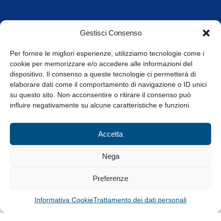
Orari di apertura
Gestisci Consenso
da Lunedì a Venerdì
8.30-13.00 / 14.00-17.30
Per fornire le migliori esperienze, utilizziamo tecnologie come i
cookie per memorizzare e/o accedere alle informazioni del
Whistleblowing
dispositivo. Il consenso a queste tecnologie ci permetterà di
elaborare dati come il comportamento di navigazione o ID unici
su questo sito. Non acconsentire o ritirare il consenso può
© Tutti i diritti riservati
influire negativamente su alcune caratteristiche e funzioni.
Privacy Policy e Cookie
|
Informativa Cookie
Accetta
Web Design: Baoblà
Nega
Preferenze
Informativa Cookie
Trattamento dei dati personali