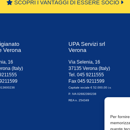
SCOPRI I VANTAGGI DI ESSERE SOCIO
igianato
UPA Servizi srl
e Verona
Verona
nia, 16
Via Selenia, 16
rona (Italy)
37135 Verona (Italy)
 9211555
Tel. 045 9211555
 9211599
Fax 045 9211599
0013600236
Capitale sociale € 52.000,00 i.v.
P. IVA 02682390238
REA n. 254349
Per fornire
memorizzar
queste tec