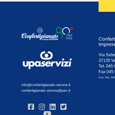
Confart
Impres
Via Sele
37135 Ve
Tel. 045
Fax 045
Cod. Fisc. 8
info@confartigianato.verona.it
confartigianato.verona@pec.it