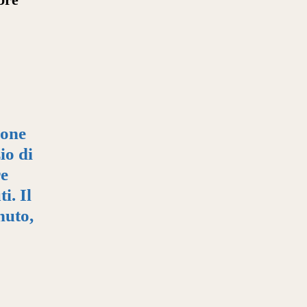
ione
io di
re
i. Il
nuto,