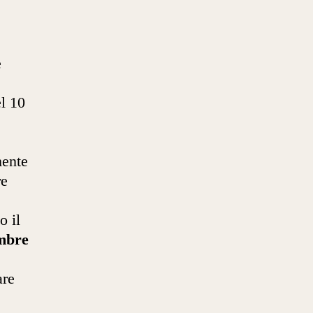
e
l 10
mente
re
o il
embre
are