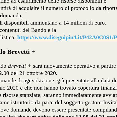
fino ad esaurimento delle risorse disponibili e
ntirà di acquisire il numero di protocollo da riport
 domanda.
di disponibili ammontano a 14 milioni di euro.
 contenuti del Bando e la
istica:
https://www.disegnipiu4.it/P42A0C0S1/P
o Brevetti +
ando
Brevetti +
sarà nuovamente operativo a partire 
2.00 del 21 ottobre 2020.
mande di agevolazione, già presentate alla data de
io 2020 e che non hanno trovato copertura finanzi
e risorse stanziate, saranno immediatamente avvia
same istruttorio da parte del soggetto gestore Invita
ove domande devono essere presentate compiland
on line che sarà attivo
dalle ore 12.00 del 21 otto