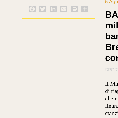
5 Ago
Facebook
Twitter
LinkedIn
Email
PrintFriendly
Condividi
BA
mil
ba
Bre
co
SPOR
Il Mi
di ri
che e
finan
stanz