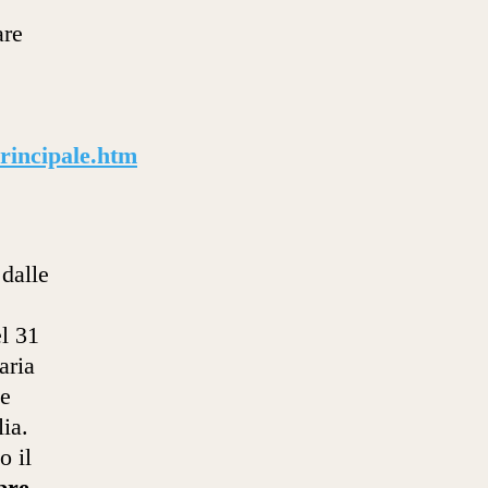
are
rincipale.htm
dalle
l 31
aria
te
lia.
o il
bre