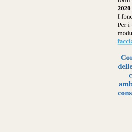
202
I fon
Per i
modul
facci
Con
dell
c
ambi
cons