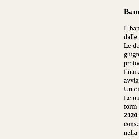
Band
Il b
dalle
Le do
giugn
proto
finan
avvia
Unio
Le nu
form 
2020
conse
nella