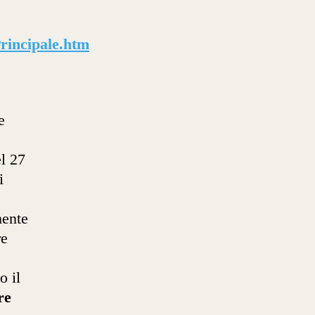
rincipale.htm
e
l 27
i
mente
re
o il
re