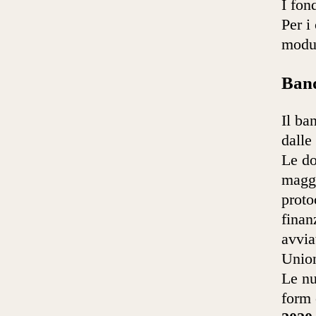
I fon
Per i
modul
Band
Il b
dalle
Le do
maggi
proto
finan
avvia
Unio
Le nu
form 