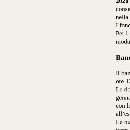
2020
conse
nella
I fon
Per i
modul
Band
Il b
ore 1
Le do
genna
con l
all’e
Le nu
form 