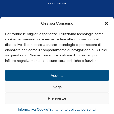
REA n. 254349
Orari di apertura
Gestisci Consenso
da Lunedì a Venerdì
8.30-13.00 / 14.00-17.30
Per fornire le migliori esperienze, utilizziamo tecnologie come i
cookie per memorizzare e/o accedere alle informazioni del
Whistleblowing
dispositivo. Il consenso a queste tecnologie ci permetterà di
elaborare dati come il comportamento di navigazione o ID unici
su questo sito. Non acconsentire o ritirare il consenso può
© Tutti i diritti riservati
influire negativamente su alcune caratteristiche e funzioni.
Privacy Policy e Cookie
|
Informativa Cookie
Accetta
Web Design: Baoblà
Nega
Preferenze
Informativa Cookie
Trattamento dei dati personali