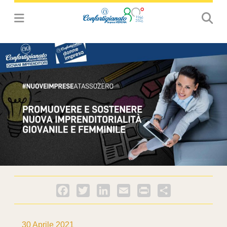
Facebook
Twitter
LinkedIn
Email
PrintFriendly
Condividi
30 Aprile 2021