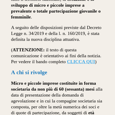
sviluppo di micro e piccole imprese a
prevalente o totale partecipazione giovanile o
femminile
.
A seguito delle disposizioni previste dal Decreto
Legge n. 34/2019 e della l. n. 160/2019, è stata
definita la nuova disciplina attuativa.
(
ATTENZIONE:
il testo di questa
comunicazione è orientativo ai fini della notizia.
Per vedere il bando completo
CLICCA QUI
)
A chi si rivolge
Micro e piccole imprese costituite in forma
societaria da non più di 60 (sessanta) mesi
alla
data di presentazione della domanda di
agevolazione e in cui la compagine societaria sia
composta, per oltre la metà numerica dei soci e
di quote di partecipazione, da soggetti di
età