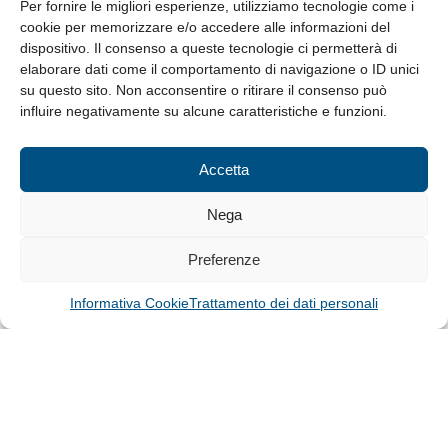
8.30-13.00 / 14.00-17.30
Per fornire le migliori esperienze, utilizziamo tecnologie come i
cookie per memorizzare e/o accedere alle informazioni del
Whistleblowing
dispositivo. Il consenso a queste tecnologie ci permetterà di
elaborare dati come il comportamento di navigazione o ID unici
su questo sito. Non acconsentire o ritirare il consenso può
© Tutti i diritti riservati
influire negativamente su alcune caratteristiche e funzioni.
Privacy Policy e Cookie
|
Informativa Cookie
Accetta
Web Design: Baoblà
Nega
Preferenze
Informativa Cookie
Trattamento dei dati personali