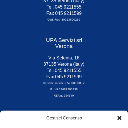
37135 Verona (Italy)
Tel. 045 9211555
Fax 045 9211599
Cod. Fisc. 80013600236
UPA Servizi srl
Verona
Via Selenia, 16
37135 Verona (Italy)
Tel. 045 9211555
Fax 045 9211599
Capitale sociale € 52.000,00 i.v.
P. IVA 02682390238
REA n. 254349
Orari di apertura
Gestisci Consenso
da Lunedì a Venerdì