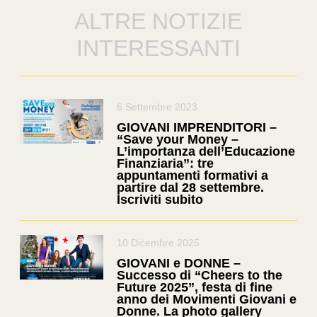
ALTRE NOTIZIE
INTERESSANTI
6 Settembre 2023
GIOVANI IMPRENDITORI –
“Save your Money –
L’importanza dell’Educazione
Finanziaria”: tre
appuntamenti formativi a
partire dal 28 settembre.
Iscriviti subito
10 Dicembre 2025
GIOVANI e DONNE –
Successo di “Cheers to the
Future 2025”, festa di fine
anno dei Movimenti Giovani e
Donne. La photo gallery