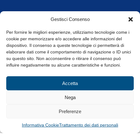
Orari di apertura
Gestisci Consenso
da Lunedì a Venerdì
8.30-13.00 / 14.00-17.30
Per fornire le migliori esperienze, utilizziamo tecnologie come i
cookie per memorizzare e/o accedere alle informazioni del
Whistleblowing
dispositivo. Il consenso a queste tecnologie ci permetterà di
elaborare dati come il comportamento di navigazione o ID unici
su questo sito. Non acconsentire o ritirare il consenso può
© Tutti i diritti riservati
influire negativamente su alcune caratteristiche e funzioni.
Privacy Policy e Cookie
|
Informativa Cookie
Accetta
Web Design: Baoblà
Nega
Preferenze
Informativa Cookie
Trattamento dei dati personali