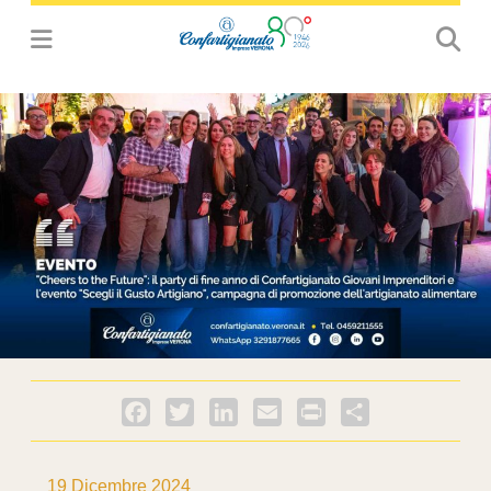
Facebook
Twitter
LinkedIn
Email
PrintFriendly
Condividi
19 Dicembre 2024