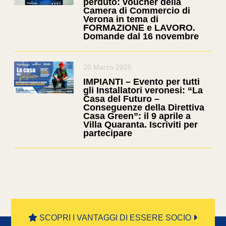
perduto: voucher della
Camera di Commercio di
Verona in tema di
FORMAZIONE e LAVORO.
Domande dal 16 novembre
20 Marzo 2025
IMPIANTI – Evento per tutti
gli Installatori veronesi: “La
Casa del Futuro –
Conseguenze della Direttiva
Casa Green”: il 9 aprile a
Villa Quaranta. Iscriviti per
partecipare
SCOPRI I VANTAGGI DI ESSERE SOCIO