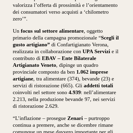
valorizza l’offerta di prossimità e l’orientamento
dei consumatori verso acquisti a ‘chilometro
zero’”.
Un
focus sul settore alimentare
, oggetto
primario della campagna promozionale “
Scegli il
gusto artigiano”
di Confartigianato Verona,
realizzata in collaborazione con
UPA Servizi
e il
contributo di
EBAV – Ente Bilaterale
Artigianato Veneto
, dipinge un quadro
provinciale composto da ben
1.062 imprese
artigiane
, tra alimentare (374), bevande (23) e
servizi di ristorazione (665). Gli
addetti totali
coinvolti nel settore sono
4.939
: nell’alimentare
2.213, nella produzione bevande 97, nei servizi
di ristorazione 2.629.
“L’inflazione – prosegue
Zenari
– purtroppo
continua a premere, anche se dicembre rimane
comunque un mese davvero importante per gli