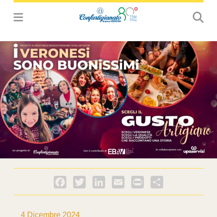
Facebook
Twitter
LinkedIn
Email
PrintFriendly
Condividi
4 Dicembre 2024