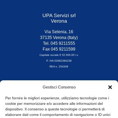
UPA Servizi srl
Verona
Via Selenia, 16
37135 Verona (Italy)
Tel. 045 9211555
Fax 045 9211599
Capitale sociale € 52.000,00 i.v.
P. IVA 02682390238
REA n. 254349
Orari di apertura
Gestisci Consenso
da Lunedì a Venerdì
8.30-13.00 / 14.00-17.30
Per fornire le migliori esperienze, utilizziamo tecnologie come i
cookie per memorizzare e/o accedere alle informazioni del
Whistleblowing
dispositivo. Il consenso a queste tecnologie ci permetterà di
elaborare dati come il comportamento di navigazione o ID unici