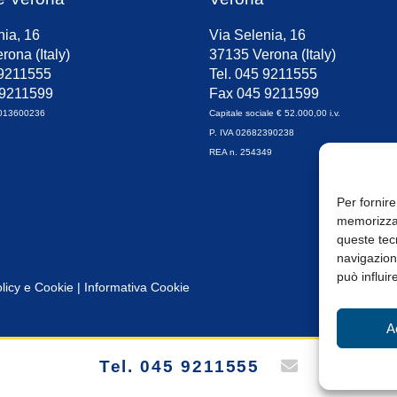
nia, 16
Via Selenia, 16
rona (Italy)
37135 Verona (Italy)
 9211555
Tel. 045 9211555
 9211599
Fax 045 9211599
0013600236
Capitale sociale € 52.000,00 i.v.
P. IVA 02682390238
REA n. 254349
Per fornire
memorizzar
queste tec
navigazione
può influir
licy e Cookie
|
Informativa Cookie
A
Tel. 045 9211555