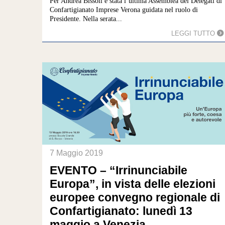
Per Andrea Bissoli è stata l’ultima Assemblea dei Delegati di
Confartigianato Imprese Verona guidata nel ruolo di
Presidente. Nella serata...
LEGGI TUTTO
7 Maggio 2019
EVENTO – “Irrinunciabile
Europa”, in vista delle elezioni
europee convegno regionale di
Confartigianato: lunedì 13
maggio a Venezia