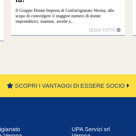
Il Gruppo Donne Impresa di Confartigianato Verona, allo
scopo di coinvolgere il maggior numero di donne
imprenditrici, mamme, sorelle e,...
LEGGI TUTTO
« Prima
«
...
7
8
9
10
11
SCOPRI I VANTAGGI DI ESSERE SOCIO
igianato
UPA Servizi srl
e Verona
Verona