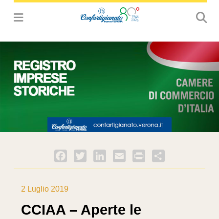
Facebook
Twitter
LinkedIn
Email
PrintFriendly
Condividi
2 Luglio 2019
CCIAA – Aperte le