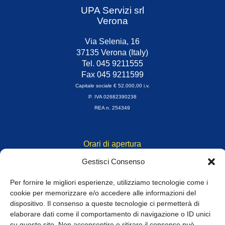
UPA Servizi srl
Verona
Via Selenia, 16
37135 Verona (Italy)
Tel. 045 9211555
Fax 045 9211599
Capitale sociale € 52.000,00 i.v.
P. IVA 02682390238
REA n. 254349
Orari di apertura
da Lunedì a Venerdì
Gestisci Consenso
8.30-13.00 / 14.00-17.30
Per fornire le migliori esperienze, utilizziamo tecnologie come i
Whistleblowing
cookie per memorizzare e/o accedere alle informazioni del
dispositivo. Il consenso a queste tecnologie ci permetterà di
elaborare dati come il comportamento di navigazione o ID unici
© Tutti i diritti riservati
su questo sito. Non acconsentire o ritirare il consenso può