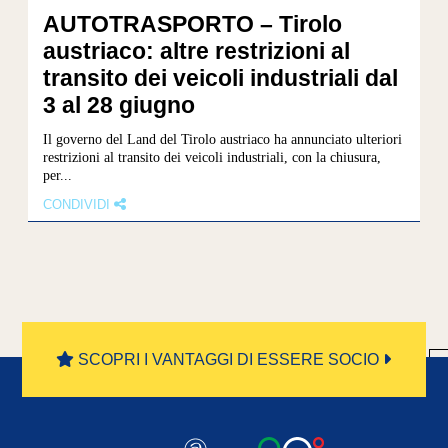
AUTOTRASPORTO – Tirolo
austriaco: altre restrizioni al
transito dei veicoli industriali dal
3 al 28 giugno
Il governo del Land del Tirolo austriaco ha annunciato ulteriori
restrizioni al transito dei veicoli industriali, con la chiusura,
per...
CONDIVIDI
«
SCOPRI I VANTAGGI DI ESSERE SOCIO
Prima
«
...
10
20
30
...
155
156
1
»