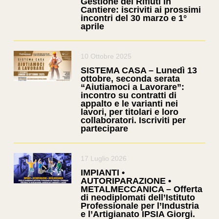
Gestione dei Rifiuti in
Cantiere: iscriviti ai prossimi
incontri del 30 marzo e 1°
aprile
10 Ottobre 2025
SISTEMA CASA – Lunedì 13
ottobre, seconda serata
“Aiutiamoci a Lavorare”:
incontro su contratti di
appalto e le varianti nei
lavori, per titolari e loro
collaboratori. Iscriviti per
partecipare
17 Luglio 2026
IMPIANTI •
AUTORIPARAZIONE •
METALMECCANICA – Offerta
di neodiplomati dell’Istituto
Professionale per l’Industria
e l’Artigianato IPSIA Giorgi.