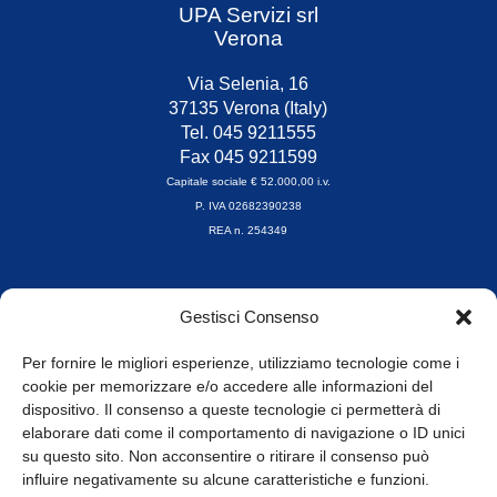
UPA Servizi srl
Verona
Via Selenia, 16
37135 Verona (Italy)
Tel. 045 9211555
Fax 045 9211599
Capitale sociale € 52.000,00 i.v.
P. IVA 02682390238
REA n. 254349
Orari di apertura
Gestisci Consenso
da Lunedì a Venerdì
8.30-13.00 / 14.00-17.30
Per fornire le migliori esperienze, utilizziamo tecnologie come i
cookie per memorizzare e/o accedere alle informazioni del
Whistleblowing
dispositivo. Il consenso a queste tecnologie ci permetterà di
elaborare dati come il comportamento di navigazione o ID unici
su questo sito. Non acconsentire o ritirare il consenso può
© Tutti i diritti riservati
influire negativamente su alcune caratteristiche e funzioni.