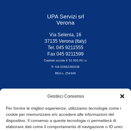
UPA Servizi srl
Verona
Via Selenia, 16
37135 Verona (Italy)
Tel. 045 9211555
Fax 045 9211599
Capitale sociale € 52.000,00 i.v.
P. IVA 02682390238
REA n. 254349
Orari di apertura
Gestisci Consenso
da Lunedì a Venerdì
8.30-13.00 / 14.00-17.30
Per fornire le migliori esperienze, utilizziamo tecnologie come i
cookie per memorizzare e/o accedere alle informazioni del
Whistleblowing
dispositivo. Il consenso a queste tecnologie ci permetterà di
elaborare dati come il comportamento di navigazione o ID unici