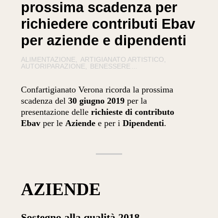
prossima scadenza per
richiedere contributi Ebav
per aziende e dipendenti
ALIMENTAZIONE
ARTIGIANATO ARTISTICO
AUTORIPARAZIONE
BENESSERE
...
Confartigianato Verona ricorda la prossima
scadenza del
30
giugno 2019
per la
presentazione delle
richieste di contributo
Ebav
per le
Aziende
e per i
Dipendenti
.
AZIENDE
Sostegno alla qualità 2018 –