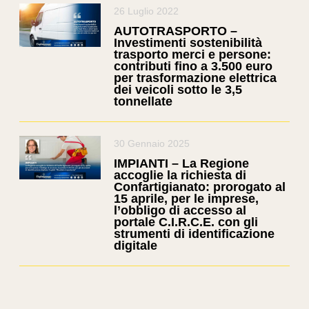
26 Luglio 2022
AUTOTRASPORTO –
Investimenti sostenibilità
trasporto merci e persone:
contributi fino a 3.500 euro
per trasformazione elettrica
dei veicoli sotto le 3,5
tonnellate
30 Gennaio 2025
IMPIANTI – La Regione
accoglie la richiesta di
Confartigianato: prorogato al
15 aprile, per le imprese,
l’obbligo di accesso al
portale C.I.R.C.E. con gli
strumenti di identificazione
digitale