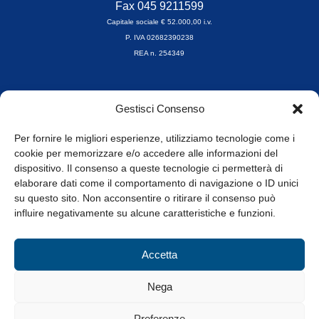
Fax 045 9211599
Capitale sociale € 52.000,00 i.v.
P. IVA 02682390238
REA n. 254349
Orari di apertura
Gestisci Consenso
da Lunedì a Venerdì
8.30-13.00 / 14.00-17.30
Per fornire le migliori esperienze, utilizziamo tecnologie come i
cookie per memorizzare e/o accedere alle informazioni del
Whistleblowing
dispositivo. Il consenso a queste tecnologie ci permetterà di
elaborare dati come il comportamento di navigazione o ID unici
su questo sito. Non acconsentire o ritirare il consenso può
© Tutti i diritti riservati
influire negativamente su alcune caratteristiche e funzioni.
Privacy Policy e Cookie
|
Informativa Cookie
Accetta
Web Design: Baoblà
Nega
Preferenze