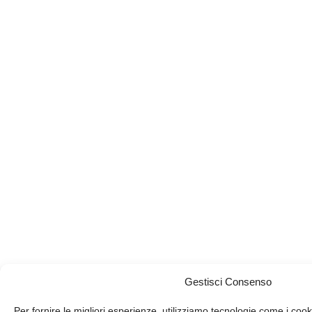
Gestisci Consenso
Per fornire le migliori esperienze, utilizziamo tecnologie come i co