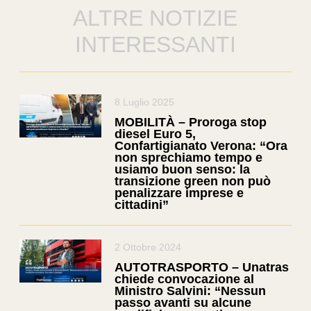
ALTRE NOTIZIE
INTERESSANTI
8 Luglio 2025
MOBILITÀ – Proroga stop
diesel Euro 5,
Confartigianato Verona: “Ora
non sprechiamo tempo e
usiamo buon senso: la
transizione green non può
penalizzare imprese e
cittadini”
2 Ottobre 2024
AUTOTRASPORTO – Unatras
chiede convocazione al
Ministro Salvini: “Nessun
passo avanti su alcune