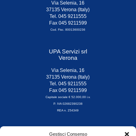
Via Selenia, 16
37135 Verona (Italy)
Tel. 045 9211555
Fax 045 9211599
Cod. Fisc. 80013600236
UPA Servizi srl
Verona
Via Selenia, 16
37135 Verona (Italy)
Tel. 045 9211555
Fax 045 9211599
Capitale sociale € 52.000,00 i.v.
P. IVA 02682390238
REA n. 254349
Orari di apertura
Gestisci Consenso