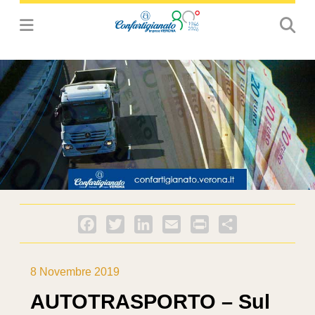
Facebook
Twitter
LinkedIn
Email
PrintFriendly
Condividi
8 Novembre 2019
AUTOTRASPORTO – Sul