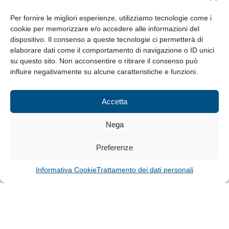
da Lunedì a Venerdì
8.30-13.00 / 14.00-17.30
Per fornire le migliori esperienze, utilizziamo tecnologie come i
cookie per memorizzare e/o accedere alle informazioni del
Whistleblowing
dispositivo. Il consenso a queste tecnologie ci permetterà di
elaborare dati come il comportamento di navigazione o ID unici
su questo sito. Non acconsentire o ritirare il consenso può
© Tutti i diritti riservati
influire negativamente su alcune caratteristiche e funzioni.
Privacy Policy e Cookie
|
Informativa Cookie
Accetta
Web Design: Baoblà
Nega
Preferenze
Informativa Cookie
Trattamento dei dati personali