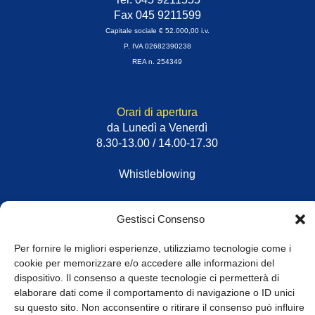
Fax 045 9211599
Capitale sociale € 52.000,00 i.v.
P. IVA 02682390238
REA n. 254349
Orari di apertura
da Lunedì a Venerdì
8.30-13.00 / 14.00-17.30
Whistleblowing
© Tutti i diritti riservati
Gestisci Consenso
Privacy Policy e Cookie
|
Informativa Cookie
Per fornire le migliori esperienze, utilizziamo tecnologie come i
cookie per memorizzare e/o accedere alle informazioni del
dispositivo. Il consenso a queste tecnologie ci permetterà di
Web Design: Baoblà
elaborare dati come il comportamento di navigazione o ID unici
su questo sito. Non acconsentire o ritirare il consenso può influire