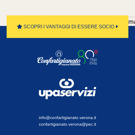
«
1
2
3
4
5
...
10
20
...
»
Ultim
SCOPRI I VANTAGGI DI ESSERE SOCIO
»
info@confartigianato.verona.it
confartigianato.verona@pec.it