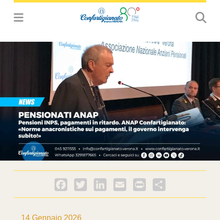
Facebook
Twitter
LinkedIn
Email
PrintFriendly
Condividi
14 Gennaio 2026