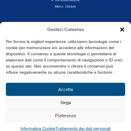
P. IVA 02682390238
REA n. 254349
Orari di apertura
Gestisci Consenso
da Lunedì a Venerdì
8.30-13.00 / 14.00-17.30
Per fornire le migliori esperienze, utilizziamo tecnologie come i
cookie per memorizzare e/o accedere alle informazioni del
Whistleblowing
dispositivo. Il consenso a queste tecnologie ci permetterà di
elaborare dati come il comportamento di navigazione o ID unici
su questo sito. Non acconsentire o ritirare il consenso può
© Tutti i diritti riservati
influire negativamente su alcune caratteristiche e funzioni.
Privacy Policy e Cookie
|
Informativa Cookie
Accetta
Web Design: Baoblà
Nega
Preferenze
Informativa Cookie
Trattamento dei dati personali