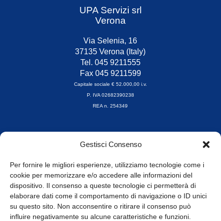
UPA Servizi srl
Verona
Via Selenia, 16
37135 Verona (Italy)
Tel. 045 9211555
Fax 045 9211599
Capitale sociale € 52.000,00 i.v.
P. IVA 02682390238
REA n. 254349
Orari di apertura
Gestisci Consenso
da Lunedì a Venerdì
8.30-13.00 / 14.00-17.30
Per fornire le migliori esperienze, utilizziamo tecnologie come i
cookie per memorizzare e/o accedere alle informazioni del
Whistleblowing
dispositivo. Il consenso a queste tecnologie ci permetterà di
elaborare dati come il comportamento di navigazione o ID unici
su questo sito. Non acconsentire o ritirare il consenso può
© Tutti i diritti riservati
influire negativamente su alcune caratteristiche e funzioni.