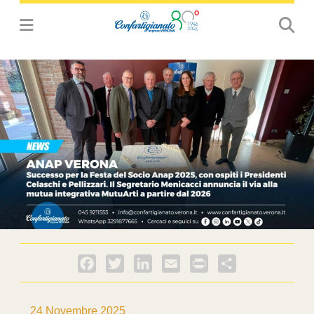
Facebook
Twitter
LinkedIn
Email
PrintFriendly
Condividi
24 Novembre 2025