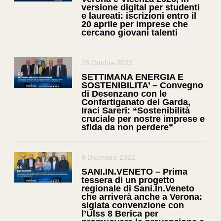
versione digital per studenti
e laureati: iscrizioni entro il
20 aprile per imprese che
cercano giovani talenti
28 Ottobre 2023
SETTIMANA ENERGIA E
SOSTENIBILITA’ – Convegno
di Desenzano con le
Confartiganato del Garda,
Iraci Sareri: “Sostenibilità
cruciale per nostre imprese e
sfida da non perdere”
9 Dicembre 2022
SANI.IN.VENETO – Prima
tessera di un progetto
regionale di Sani.In.Veneto
che arriverà anche a Verona:
siglata convenzione con
l’Ulss 8 Berica per