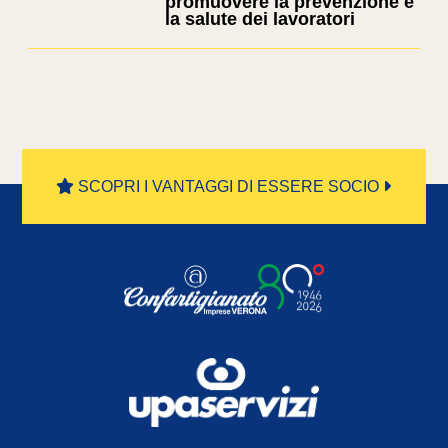
promuovere la prevenzione e
la salute dei lavoratori
SCOPRI I VANTAGGI DI ESSERE SOCIO