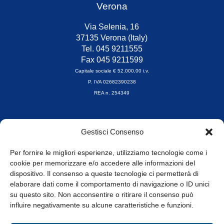
Verona
Via Selenia, 16
37135 Verona (Italy)
Tel. 045 9211555
Fax 045 9211599
Capitale sociale € 52.000,00 i.v.
P. IVA 02682390238
REA n. 254349
Orari di apertura
Gestisci Consenso
da Lunedì a Venerdì
8.30-13.00 / 14.00-17.30
Per fornire le migliori esperienze, utilizziamo tecnologie come i
cookie per memorizzare e/o accedere alle informazioni del
Whistleblowing
dispositivo. Il consenso a queste tecnologie ci permetterà di
elaborare dati come il comportamento di navigazione o ID unici
su questo sito. Non acconsentire o ritirare il consenso può
© Tutti i diritti riservati
influire negativamente su alcune caratteristiche e funzioni.