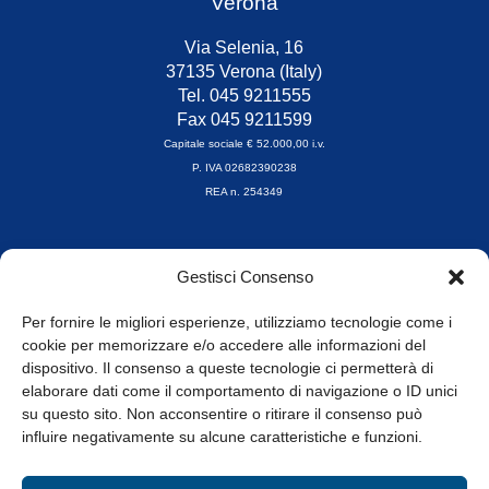
Verona
Via Selenia, 16
37135 Verona (Italy)
Tel. 045 9211555
Fax 045 9211599
Capitale sociale € 52.000,00 i.v.
P. IVA 02682390238
REA n. 254349
Orari di apertura
Gestisci Consenso
da Lunedì a Venerdì
8.30-13.00 / 14.00-17.30
Per fornire le migliori esperienze, utilizziamo tecnologie come i
cookie per memorizzare e/o accedere alle informazioni del
Whistleblowing
dispositivo. Il consenso a queste tecnologie ci permetterà di
elaborare dati come il comportamento di navigazione o ID unici
su questo sito. Non acconsentire o ritirare il consenso può
© Tutti i diritti riservati
influire negativamente su alcune caratteristiche e funzioni.
Privacy Policy e Cookie
|
Informativa Cookie