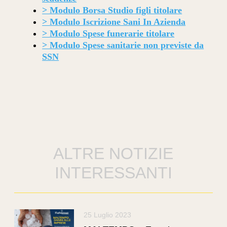
>
Modulo Borsa Studio figli titolare
>
Modulo Iscrizione Sani In Azienda
>
Modulo Spese funerarie titolare
>
Modulo Spese sanitarie non previste da
SSN
ALTRE NOTIZIE
INTERESSANTI
25 Luglio 2023