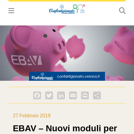
Facebook
Twitter
LinkedIn
Email
PrintFriendly
Condividi
27 Febbraio 2019
EBAV – Nuovi moduli per