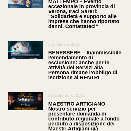
MALTEMPO – Evento
eccezionale in provincia di
Verona, Iraci Sareri:
“Solidarietà e supporto alle
imprese che hanno riportato
danni. Contattateci”
3 Dicembre 2025
BENESSERE – Inammissibile
l’emendamento di
esclusione: anche per le
attività dei Servizi alla
Persona rimane l’obbligo di
iscrizione al RENTRI
13 Settembre 2022
MAESTRO ARTIGIANO –
Nostro servizio per
presentare domanda di
contributo regionale a fondo
perduto a disposizione dei
Maestri Artigiani già