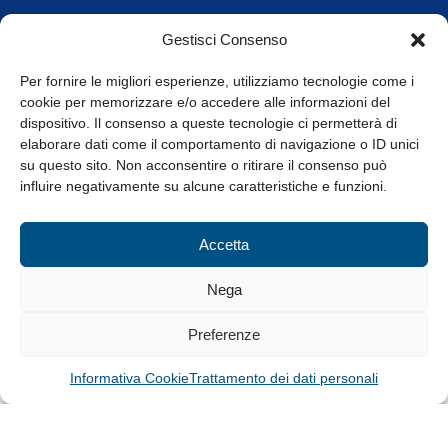
Orari di apertura
Gestisci Consenso
da Lunedì a Venerdì
8.30-13.00 / 14.00-17.30
Per fornire le migliori esperienze, utilizziamo tecnologie come i
cookie per memorizzare e/o accedere alle informazioni del
Whistleblowing
dispositivo. Il consenso a queste tecnologie ci permetterà di
elaborare dati come il comportamento di navigazione o ID unici
su questo sito. Non acconsentire o ritirare il consenso può
© Tutti i diritti riservati
influire negativamente su alcune caratteristiche e funzioni.
Privacy Policy e Cookie
|
Informativa Cookie
Accetta
Web Design: Baoblà
Nega
Preferenze
Informativa Cookie
Trattamento dei dati personali