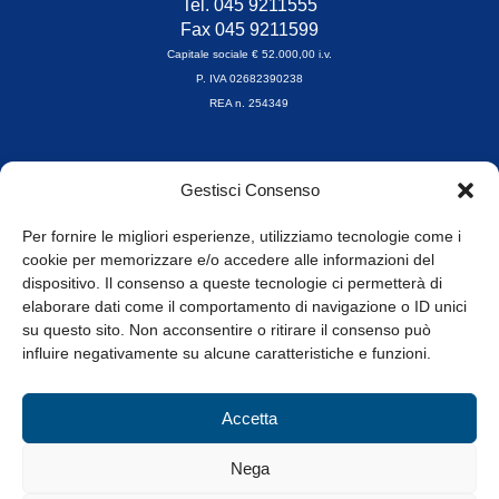
Tel. 045 9211555
Fax 045 9211599
Capitale sociale € 52.000,00 i.v.
P. IVA 02682390238
REA n. 254349
Orari di apertura
Gestisci Consenso
da Lunedì a Venerdì
8.30-13.00 / 14.00-17.30
Per fornire le migliori esperienze, utilizziamo tecnologie come i
cookie per memorizzare e/o accedere alle informazioni del
Whistleblowing
dispositivo. Il consenso a queste tecnologie ci permetterà di
elaborare dati come il comportamento di navigazione o ID unici
su questo sito. Non acconsentire o ritirare il consenso può
© Tutti i diritti riservati
influire negativamente su alcune caratteristiche e funzioni.
Privacy Policy e Cookie
|
Informativa Cookie
Accetta
Web Design: Baoblà
Nega