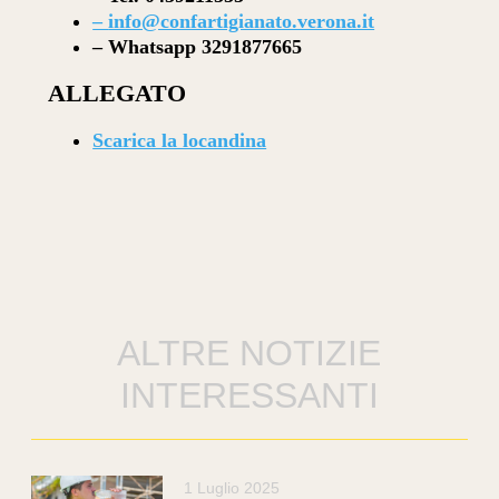
–
info@confartigianato.verona.it
–
Whatsapp 3291877665
ALLEGATO
Scarica la locandina
ALTRE NOTIZIE
INTERESSANTI
1 Luglio 2025