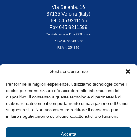
Via Selenia, 16
37135 Verona (Italy)
Tel. 045 9211555
Fax 045 9211599
Capitale sociale € 52.000,00 i.v.
P. IVA 02682390238
REA n. 254349
Orari di apertura
Gestisci Consenso
da Lunedì a Venerdì
8.30-13.00 / 14.00-17.30
Per fornire le migliori esperienze, utilizziamo tecnologie come i
cookie per memorizzare e/o accedere alle informazioni del
Whistleblowing
dispositivo. Il consenso a queste tecnologie ci permetterà di
elaborare dati come il comportamento di navigazione o ID unici
su questo sito. Non acconsentire o ritirare il consenso può
© Tutti i diritti riservati
influire negativamente su alcune caratteristiche e funzioni.
Privacy Policy e Cookie
|
Informativa Cookie
Accetta