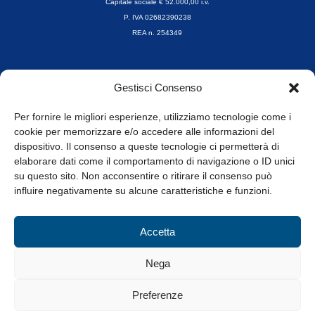
Capitale sociale € 52.000,00 i.v.
P. IVA 02682390238
REA n. 254349
Orari di apertura
Gestisci Consenso
da Lunedì a Venerdì
8.30-13.00 / 14.00-17.30
Per fornire le migliori esperienze, utilizziamo tecnologie come i
cookie per memorizzare e/o accedere alle informazioni del
Whistleblowing
dispositivo. Il consenso a queste tecnologie ci permetterà di
elaborare dati come il comportamento di navigazione o ID unici
su questo sito. Non acconsentire o ritirare il consenso può
© Tutti i diritti riservati
influire negativamente su alcune caratteristiche e funzioni.
Privacy Policy e Cookie
|
Informativa Cookie
Accetta
Web Design: Baoblà
Nega
Preferenze