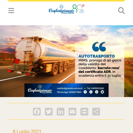
Facebook
Twitter
LinkedIn
Email
PrintFriendly
Condividi
8 Luglio 2021