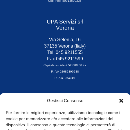
Cod. Fisc. 80013600236
UPA Servizi srl
Verona
Via Selenia, 16
37135 Verona (Italy)
Tel. 045 9211555
Fax 045 9211599
Capitale sociale € 52.000,00 i.v.
P. IVA 02682390238
REA n. 254349
Orari di apertura
Gestisci Consenso
da Lunedì a Venerdì
8.30-13.00 / 14.00-17.30
Per fornire le migliori esperienze, utilizziamo tecnologie come i
cookie per memorizzare e/o accedere alle informazioni del
Whistleblowing
dispositivo. Il consenso a queste tecnologie ci permetterà di