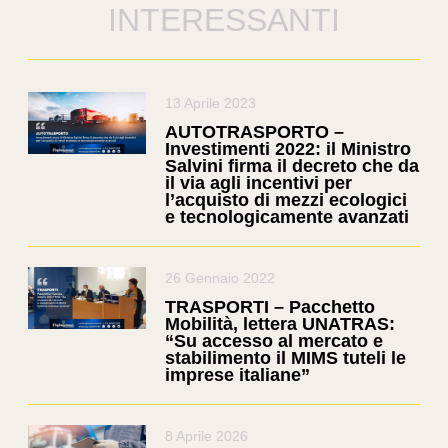
INTERESSANTI
13 Aprile 2023
AUTOTRASPORTO –
Investimenti 2022: il Ministro
Salvini firma il decreto che da
il via agli incentivi per
l’acquisto di mezzi ecologici
e tecnologicamente avanzati
26 Gennaio 2022
TRASPORTI – Pacchetto
Mobilità, lettera UNATRAS:
“Su accesso al mercato e
stabilimento il MIMS tuteli le
imprese italiane”
8 Aprile 2026