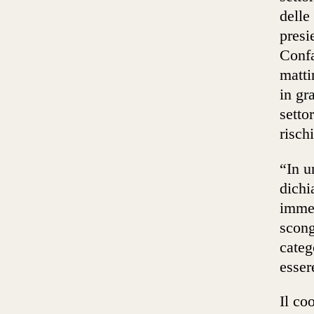
delle
presi
Confa
matti
in gr
setto
risch
“In u
dichi
immed
scong
categ
esser
Il co