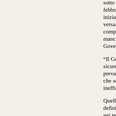
sotto
febbr
inizi
versa
compr
manca
Gover
“Il G
sicur
preva
che s
ineff
Quell
defin
nei t