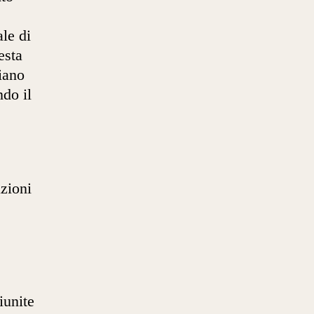
le di
esta
iano
ndo il
uzioni
iunite