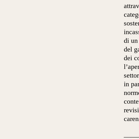
attra
categ
soste
incas
di un
del g
dei c
l’ape
setto
in pa
norme
conte
revis
caren
____