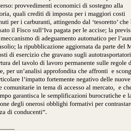
verso: provvedimenti economici di sostegno alla
oria, quali crediti di imposta per i maggiori costi
nuti per i carburanti, attingendo dal ‘tesoretto’ che
sato il Fisco sull’Iva pagata per le accise; la previ
 meccanismo di adeguamento automatico per l’au
asolio; la ripubblicazione aggiornata da parte del
osti di esercizio che gravano sugli autotrasportatori
rtura del tavolo di lavoro permanente sulle regole d
re, per un’analisi approfondita
che affronti
e scong
rticolare l’impatto fortemente negativo delle nuove
 comunitarie in tema di accesso al mercato, e che
mpo garantisca le semplificazioni burocratiche e l
ione degli onerosi obblighi formativi per contrastar
za di conducenti”.
_____