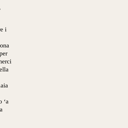
,
e i
rona
per
merci
ella
iaia
o ‘a
a