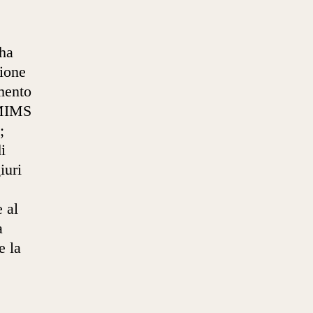
 ha
sione
mento
 MIMS
;
i
iuri
 al
a
e la