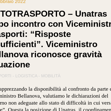
bbraio 2022
TOTRASPORTO – Unatras
po incontro con Viceminist
asporti: “Risposte
ufficienti”. Viceministro
llanova riconosce gravità
tuazione
ORTI - LOGISTICA - MOBILITÀ
apprezzando la disponibilità al confronto da parte 
inistro Bellanova, valutiamo le dichiarazioni del
no non adeguate allo stato di difficoltà in cui vers
re”. Questa la posizione di Unatras, il coordiname