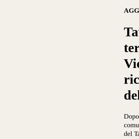
AGG
Ta
te
Vi
ri
de
Dopo 
comun
del T