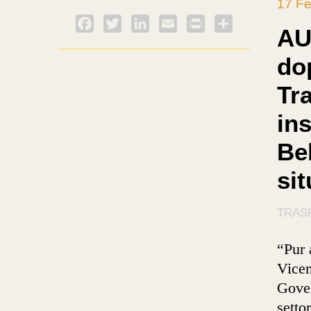
17 Fe
Facebook
Twitter
LinkedIn
Email
PrintFriendly
Condividi
AU
do
Tr
ins
Be
si
TRASP
“Pur 
Vicem
Gover
setto