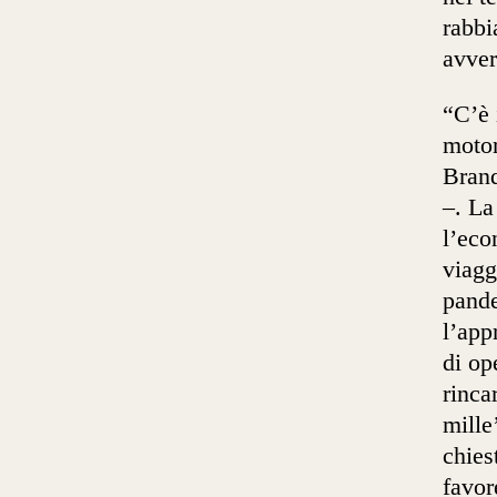
rabbi
avver
“C’è 
motor
Brand
–. La
l’eco
viagg
pande
l’app
di op
rinca
mille
chies
favor