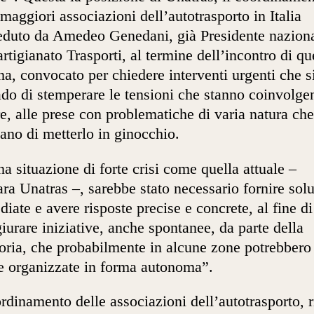
 maggiori associazioni dell’autotrasporto in Italia
eduto da Amedeo Genedani, già Presidente naziona
rtigianato Trasporti, al termine dell’incontro di qu
na, convocato per chiedere interventi urgenti che s
ado di stemperare le tensioni che stanno coinvolge
re, alle prese con problematiche di varia natura che
iano di metterlo in ginocchio.
na situazione di forte crisi come quella attuale ­­–
ara Unatras –, sarebbe stato necessario fornire sol
iate e avere risposte precise e concrete, al fine di
iurare iniziative, anche spontanee, da parte della
oria, che probabilmente in alcune zone potrebbero
e organizzate in forma autonoma”.
ordinamento delle associazioni dell’autotrasporto, r