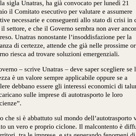
 la sigla Unatras, ha già convocato per lunedì 21
aio il Comitato esecutivo per valutare e assumere
ative necessarie e conseguenti allo stato di crisi in 
 il settore, e che il Governo sembra non aver anco
eso. Unatras nonostante l’insoddisfazione per la
nza di certezze, attende che già nelle prossime or
no riesca ad trovare soluzioni emergenziali.
overno – scrive Unatras – deve saper scegliere se 
ezza è un valore sempre applicabile oppure se a
lere debbano essere gli interessi economici di talu
caricano sulle imprese di autotrasporto le loro
icienze”.
o che si è abbattuto sul mondo dell’autotrasporto 
ito un vero e proprio ciclone. Il malcontento è diff
erritori, tra le imprese, e sta generando fenomeni di