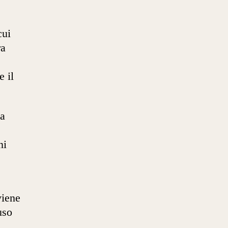
cui
ra
e il
la
ni
viene
uso