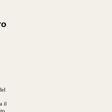
ro
del
a il
nto