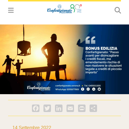
Facebook
Twitter
LinkedIn
Email
PrintFriendly
Condividi
14 Settembre 2022