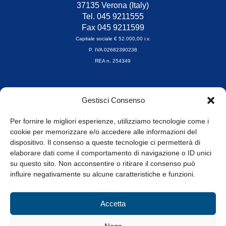
37135 Verona (Italy)
Tel. 045 9211555
Fax 045 9211599
Capitale sociale € 52.000,00 i.v.
P. IVA 02682390238
REA n. 254349
Orari di apertura
Gestisci Consenso
da Lunedì a Venerdì
8.30-13.00 / 14.00-17.30
Per fornire le migliori esperienze, utilizziamo tecnologie come i
cookie per memorizzare e/o accedere alle informazioni del
Whistleblowing
dispositivo. Il consenso a queste tecnologie ci permetterà di
elaborare dati come il comportamento di navigazione o ID unici
su questo sito. Non acconsentire o ritirare il consenso può
© Tutti i diritti riservati
influire negativamente su alcune caratteristiche e funzioni.
Privacy Policy e Cookie
|
Informativa Cookie
Accetta
Web Design: Baoblà