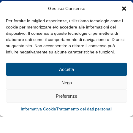
Orari di apertura
Gestisci Consenso
da Lunedì a Venerdì
8.30-13.00 / 14.00-17.30
Per fornire le migliori esperienze, utilizziamo tecnologie come i
cookie per memorizzare e/o accedere alle informazioni del
Whistleblowing
dispositivo. Il consenso a queste tecnologie ci permetterà di
elaborare dati come il comportamento di navigazione o ID unici
su questo sito. Non acconsentire o ritirare il consenso può
© Tutti i diritti riservati
influire negativamente su alcune caratteristiche e funzioni.
Privacy Policy e Cookie
|
Informativa Cookie
Accetta
Web Design: Baoblà
Nega
Preferenze
Informativa Cookie
Trattamento dei dati personali