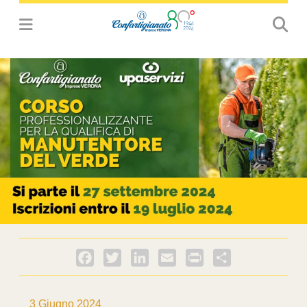
Facebook
Twitter
LinkedIn
Email
PrintFriendly
Condividi
3 Giugno 2024