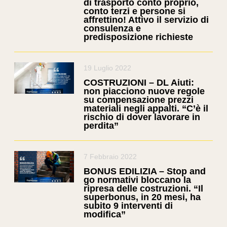
di trasporto conto proprio,
conto terzi e persone si
affrettino! Attivo il servizio di
consulenza e
predisposizione richieste
19 Luglio 2022
COSTRUZIONI – DL Aiuti:
non piacciono nuove regole
su compensazione prezzi
materiali negli appalti. “C’è il
rischio di dover lavorare in
perdita”
7 Febbraio 2022
BONUS EDILIZIA – Stop and
go normativi bloccano la
ripresa delle costruzioni. “Il
superbonus, in 20 mesi, ha
subito 9 interventi di
modifica”