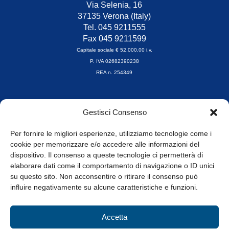
Via Selenia, 16
37135 Verona (Italy)
Tel. 045 9211555
Fax 045 9211599
Capitale sociale € 52.000,00 i.v.
P. IVA 02682390238
REA n. 254349
Orari di apertura
Gestisci Consenso
da Lunedì a Venerdì
8.30-13.00 / 14.00-17.30
Per fornire le migliori esperienze, utilizziamo tecnologie come i
cookie per memorizzare e/o accedere alle informazioni del
Whistleblowing
dispositivo. Il consenso a queste tecnologie ci permetterà di
elaborare dati come il comportamento di navigazione o ID unici
su questo sito. Non acconsentire o ritirare il consenso può
© Tutti i diritti riservati
influire negativamente su alcune caratteristiche e funzioni.
Privacy Policy e Cookie
|
Informativa Cookie
Accetta