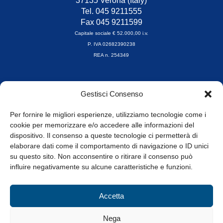
37135 Verona (Italy)
Tel. 045 9211555
Fax 045 9211599
Capitale sociale € 52.000,00 i.v.
P. IVA 02682390238
REA n. 254349
Orari di apertura
Gestisci Consenso
da Lunedì a Venerdì
8.30-13.00 / 14.00-17.30
Per fornire le migliori esperienze, utilizziamo tecnologie come i
cookie per memorizzare e/o accedere alle informazioni del
Whistleblowing
dispositivo. Il consenso a queste tecnologie ci permetterà di
elaborare dati come il comportamento di navigazione o ID unici
su questo sito. Non acconsentire o ritirare il consenso può
© Tutti i diritti riservati
influire negativamente su alcune caratteristiche e funzioni.
Privacy Policy e Cookie
|
Informativa Cookie
Accetta
Web Design: Baoblà
Nega