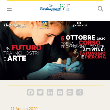
Facebook
Twitter
LinkedIn
Email
PrintFriendly
Condividi
11 Agosto 2020