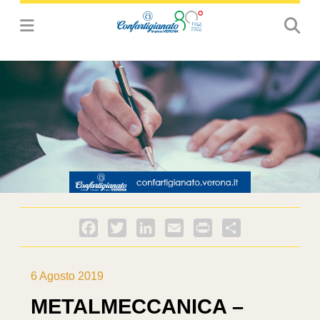
Facebook
Twitter
LinkedIn
Email
PrintFriendly
Condividi
6 Agosto 2019
METALMECCANICA –