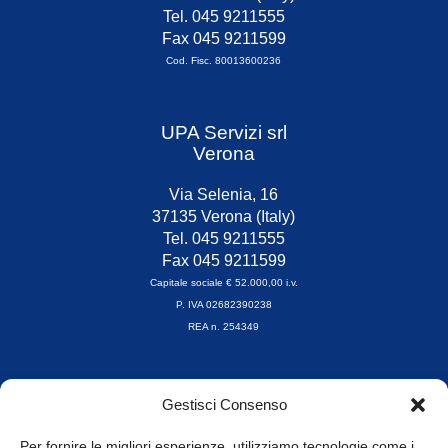
Tel. 045 9211555
Fax 045 9211599
Cod. Fisc. 80013600236
UPA Servizi srl
Verona
Via Selenia, 16
37135 Verona (Italy)
Tel. 045 9211555
Fax 045 9211599
Capitale sociale € 52.000,00 i.v.
P. IVA 02682390238
REA n. 254349
Orari di apertura
Gestisci Consenso
da Lunedì a Venerdì
8.30-13.00 / 14.00-17.30
Per fornire le migliori esperienze, utilizziamo tecnologie come i