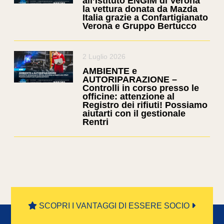
all’Istituto ENGIM di Verona
la vettura donata da Mazda
Italia grazie a Confartigianato
Verona e Gruppo Bertucco
2 Luglio 2026
AMBIENTE e
AUTORIPARAZIONE –
Controlli in corso presso le
officine: attenzione al
Registro dei rifiuti! Possiamo
aiutarti con il gestionale
Rentri
SCOPRI I VANTAGGI DI ESSERE SOCIO