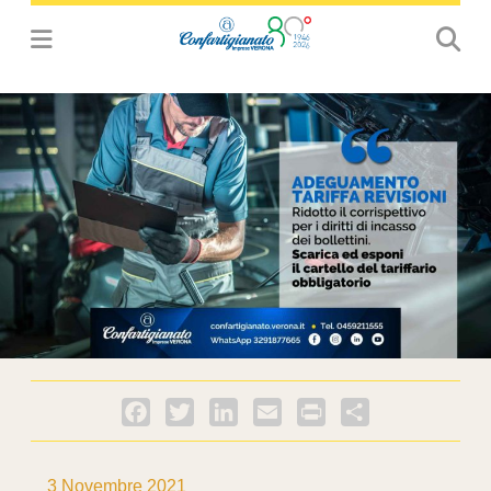
Facebook
Twitter
LinkedIn
Email
PrintFriendly
Condividi
3 Novembre 2021