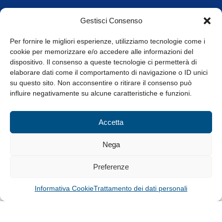
Orari di apertura
Gestisci Consenso
da Lunedì a Venerdì
8.30-13.00 / 14.00-17.30
Per fornire le migliori esperienze, utilizziamo tecnologie come i
cookie per memorizzare e/o accedere alle informazioni del
Whistleblowing
dispositivo. Il consenso a queste tecnologie ci permetterà di
elaborare dati come il comportamento di navigazione o ID unici
su questo sito. Non acconsentire o ritirare il consenso può
© Tutti i diritti riservati
influire negativamente su alcune caratteristiche e funzioni.
Privacy Policy e Cookie
|
Informativa Cookie
Accetta
Web Design: Baoblà
Nega
Preferenze
Informativa Cookie
Trattamento dei dati personali