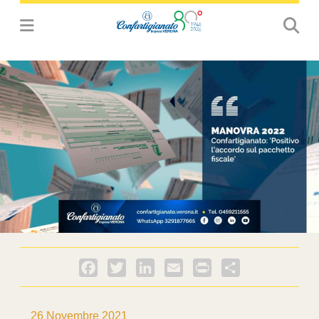
Facebook
Twitter
LinkedIn
Email
PrintFriendly
Condividi
26 Novembre 2021