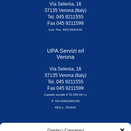
Via Selenia, 16
37135 Verona (Italy)
Tel. 045 9211555
Fax 045 9211599
Cod. Fisc. 80013600236
UPA Servizi srl
Verona
Via Selenia, 16
37135 Verona (Italy)
Tel. 045 9211555
Fax 045 9211599
Capitale sociale € 52.000,00 i.v.
P. IVA 02682390238
REA n. 254349
Orari di apertura
Gestisci Consenso