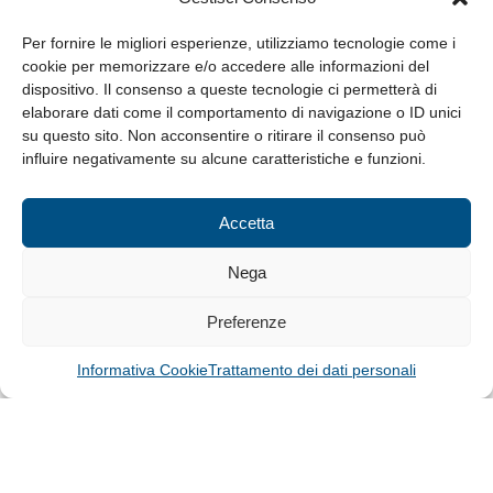
da Lunedì a Venerdì
8.30-13.00 / 14.00-17.30
Per fornire le migliori esperienze, utilizziamo tecnologie come i
cookie per memorizzare e/o accedere alle informazioni del
Whistleblowing
dispositivo. Il consenso a queste tecnologie ci permetterà di
elaborare dati come il comportamento di navigazione o ID unici
su questo sito. Non acconsentire o ritirare il consenso può
© Tutti i diritti riservati
influire negativamente su alcune caratteristiche e funzioni.
Privacy Policy e Cookie
|
Informativa Cookie
Accetta
Web Design: Baoblà
Nega
Preferenze
Informativa Cookie
Trattamento dei dati personali