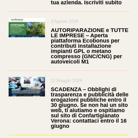
tua azienda. Iscriviti subito
3 Agosto 2026
AUTORIPARAZIONE e TUTTE
LE IMPRESE – Aperta
piattaforma Ecobonus per
contributi installazione
impianti GPL o metano
compresso (GNC/CNG) per
autoveicoli M1
11 Maggio 2026
SCADENZA – Obblighi di
trasparenza e pubblicità delle
erogazioni pubbliche entro il
30 giugno. Se non hai un sito
web, ti aiutiamo e ospitiamo
sul sito di Confartigianato
Verona: contattaci entro il 16
giugno