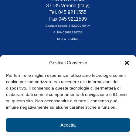
37135 Verona (Italy)
Tel. 045 9211555
Fax 045 9211599
Capitale sociale € 52.000,00 i.v.
P. IVA 02682390238
REA n. 254349
Orari di apertura
Gestisci Consenso
da Lunedì a Venerdì
8.30-13.00 / 14.00-17.30
Per fornire le migliori esperienze, utilizziamo tecnologie come i
cookie per memorizzare e/o accedere alle informazioni del
Whistleblowing
dispositivo. Il consenso a queste tecnologie ci permetterà di
elaborare dati come il comportamento di navigazione o ID unici
su questo sito. Non acconsentire o ritirare il consenso può
© Tutti i diritti riservati
influire negativamente su alcune caratteristiche e funzioni.
Privacy Policy e Cookie
|
Informativa Cookie
Accetta
Web Design: Baoblà