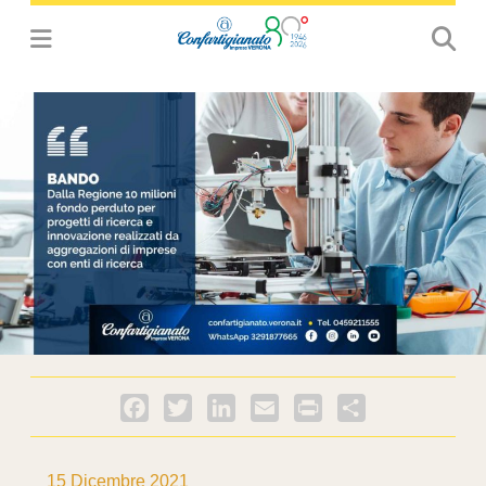
Facebook
Twitter
LinkedIn
Email
PrintFriendly
Condividi
15 Dicembre 2021