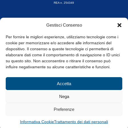
REA n. 254349
Orari di apertura
Gestisci Consenso
da Lunedì a Venerdì
8.30-13.00 / 14.00-17.30
Per fornire le migliori esperienze, utilizziamo tecnologie come i
cookie per memorizzare e/o accedere alle informazioni del
Whistleblowing
dispositivo. Il consenso a queste tecnologie ci permetterà di
elaborare dati come il comportamento di navigazione o ID unici
su questo sito. Non acconsentire o ritirare il consenso può
© Tutti i diritti riservati
influire negativamente su alcune caratteristiche e funzioni.
Privacy Policy e Cookie
|
Informativa Cookie
Accetta
Web Design: Baoblà
Nega
Preferenze
Informativa Cookie
Trattamento dei dati personali