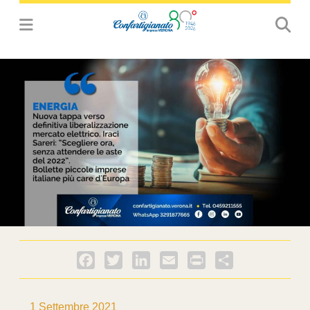
Facebook
Twitter
LinkedIn
Email
PrintFriendly
Condividi
1 Settembre 2021