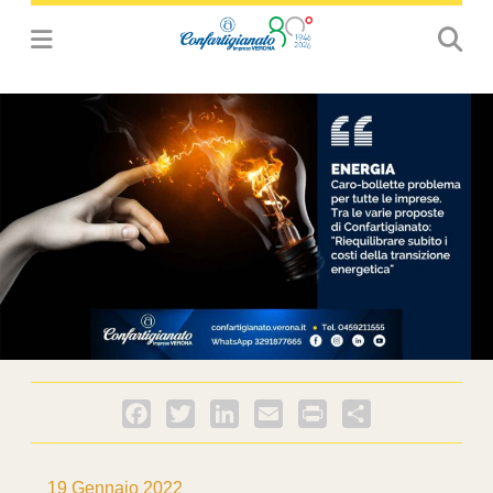
Facebook
Twitter
LinkedIn
Email
PrintFriendly
Condividi
19 Gennaio 2022