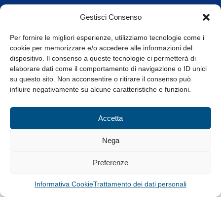
Orari di apertura
Gestisci Consenso
da Lunedì a Venerdì
8.30-13.00 / 14.00-17.30
Per fornire le migliori esperienze, utilizziamo tecnologie come i
cookie per memorizzare e/o accedere alle informazioni del
Whistleblowing
dispositivo. Il consenso a queste tecnologie ci permetterà di
elaborare dati come il comportamento di navigazione o ID unici
su questo sito. Non acconsentire o ritirare il consenso può
© Tutti i diritti riservati
influire negativamente su alcune caratteristiche e funzioni.
Privacy Policy e Cookie
|
Informativa Cookie
Accetta
Web Design: Baoblà
Nega
Preferenze
Informativa Cookie
Trattamento dei dati personali