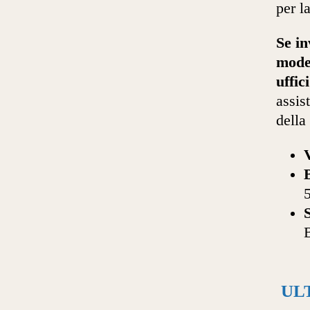
per l
Se in
model
uffic
assis
della 
UL