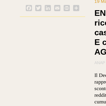
19 M
Facebook
Twitter
LinkedIn
Email
PrintFriendly
Condividi
EN
ri
cas
E 
AG
ANAP
Il De
rappr
scont
reddi
cumul