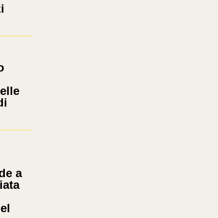
i
o
elle
di
de a
iata
el