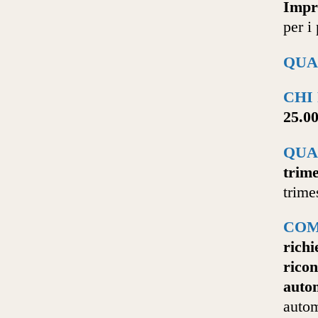
Impr
per i
QUA
CHI
25.0
QUA
trime
trime
COM
richi
ricon
auto
autom