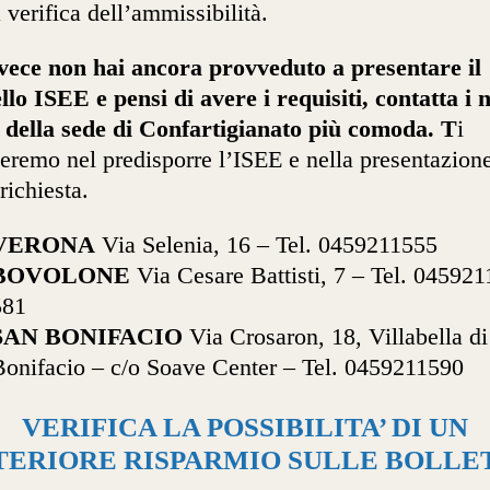
a verifica dell’ammissibilità.
vece non hai ancora provveduto a presentare il
lo ISEE e pensi di avere i requisiti
, contatta i 
i della sede di Confartigianato più comoda. T
i
teremo nel predisporre l’ISEE e nella presentazion
richiesta.
VERONA
Via Selenia, 16 – Tel. 0459211555
BOVOLONE
Via Cesare Battisti, 7 – Tel. 04592
581
SAN BONIFACIO
Via Crosaron, 18, Villabella d
Bonifacio – c/o Soave Center – Tel. 0459211590
VERIFICA LA POSSIBILITA’ DI UN
TERIORE RISPARMIO SULLE BOLLE