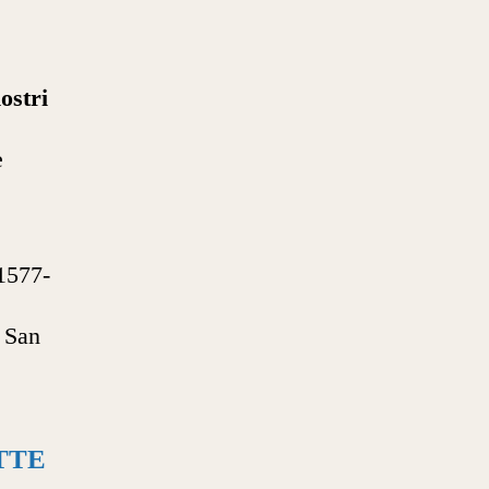
nostri
e
11577-
i San
TTE