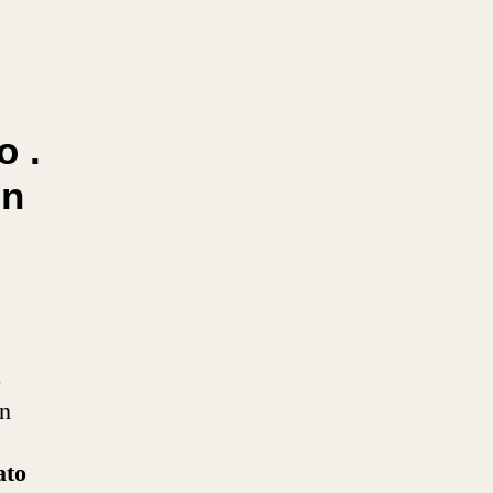
o .
on
o
on
ato