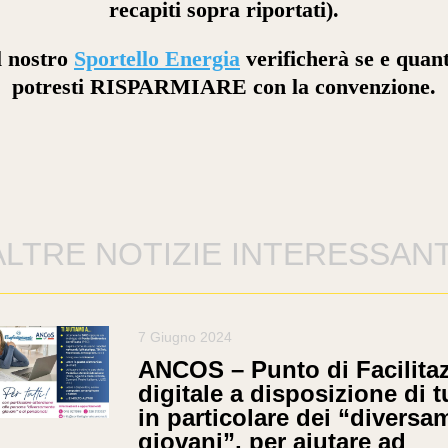
recapiti sopra riportati).
l nostro
Sportello Energia
verificherà se e quan
potresti RISPARMIARE con la convenzione.
ALTRE NOTIZIE INTERESSANT
7 Giugno 2024
ANCOS – Punto di Facilita
digitale a disposizione di tu
in particolare dei “diversa
giovani”, per aiutare ad