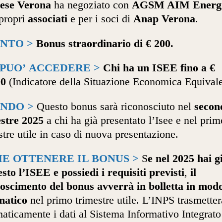
ese Verona
ha negoziato con
AGSM AIM Energ
 propri
associati
e per i soci di
Anap Verona
.
NTO >
Bonus straordinario di € 200.
 PUO’ ACCEDERE >
Chi ha un ISEE
fino a €
00
(Indicatore della Situazione Economica Equivale
NDO >
Questo bonus sarà riconosciuto nel
secon
stre 2025
a chi ha già presentato l’Isee e nel prim
stre utile in caso di nuova presentazione.
E OTTENERE IL BONUS >
S
e nel 2025 hai g
esto l’ISEE e possiedi i requisiti previsti
,
il
oscimento del bonus avverrà in bolletta in mod
matico
nel primo trimestre utile. L’INPS trasmetter
aticamente i dati al Sistema Informativo Integrato 