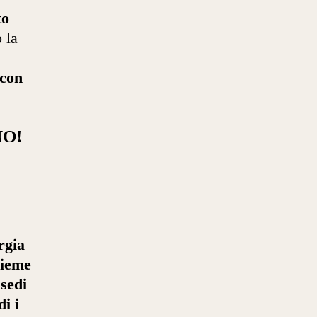
to
 la
 con
NO!
rgia
sieme
 sedi
i i