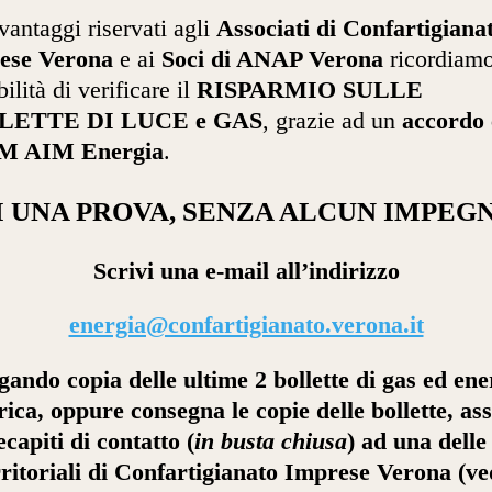
 vantaggi riservati agli
Associati di Confartigiana
ese Verona
e ai
Soci di ANAP Verona
ricordiamo
ilità di verificare il
RISPARMIO SULLE
LETTE DI LUCE e GAS
, grazie ad un
accordo
M AIM Energia
.
I UNA PROVA, SENZA ALCUN IMPEG
Scrivi una e-mail all’indirizzo
energia@confartigianato.verona.it
egando copia delle ultime 2 bollette di gas ed ene
trica, oppure consegna
le copie delle bollette, as
ecapiti di contatto (
in busta chiusa
) ad una delle
rritoriali di Confartigianato Imprese Verona (ved