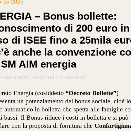
arzo 2025
ERGIA – Bonus bollette:
conoscimento di 200 euro in
o di ISEE fino a 25mila eur
c’è anche la convenzione c
SM AIM energia
 PENSIONATI
SPORTELLO ENERGIA
creto Energia (cosiddetto
“Decreto Bollette”
)
esenta un potenziamento del bonus sociale, cioè l
o automatico in bolletta che spetta alle famiglie c
ti bassi. Il Bonus riduce i costi in bolletta e si può
are con la proposta di fornitura che
Confartigian