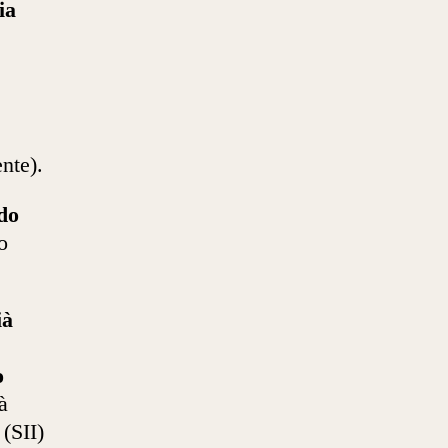
ia
nte).
do
o
ià
o
à
(SII)