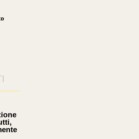
to
I
zione
tti,
mente