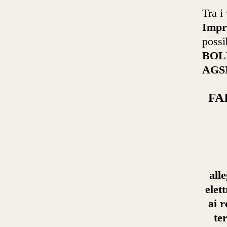
Tra i
Impr
possib
BOL
AGS
FA
all
elet
ai r
te