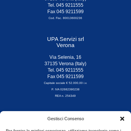
Tel. 045 9211555
Fax 045 9211599
Cod. Fisc. 80013600236
UPA Servizi srl
Verona
Via Selenia, 16
37135 Verona (Italy)
Tel. 045 9211555
Fax 045 9211599
Capitale sociale € 52.000,00 i.v.
P. IVA 02682390238
REA n. 254349
Orari di apertura
Gestisci Consenso
da Lunedì a Venerdì
8.30-13.00 / 14.00-17.30
Per fornire le migliori esperienze, utilizziamo tecnologie come i