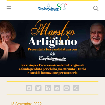
Facebook
Twitter
LinkedIn
Email
PrintFriendly
Condividi
13 Settembre 2022