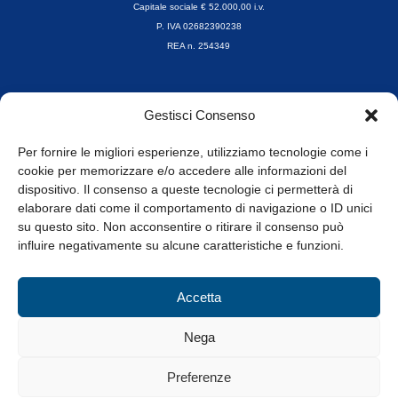
Capitale sociale € 52.000,00 i.v.
P. IVA 02682390238
REA n. 254349
Orari di apertura
Gestisci Consenso
da Lunedì a Venerdì
8.30-13.00 / 14.00-17.30
Per fornire le migliori esperienze, utilizziamo tecnologie come i
cookie per memorizzare e/o accedere alle informazioni del
Whistleblowing
dispositivo. Il consenso a queste tecnologie ci permetterà di
elaborare dati come il comportamento di navigazione o ID unici
su questo sito. Non acconsentire o ritirare il consenso può
© Tutti i diritti riservati
influire negativamente su alcune caratteristiche e funzioni.
Privacy Policy e Cookie
|
Informativa Cookie
Accetta
Web Design: Baoblà
Nega
Preferenze