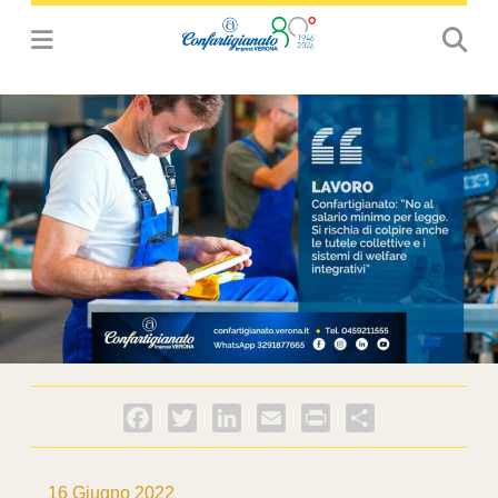
Facebook
Twitter
LinkedIn
Email
PrintFriendly
Condividi
16 Giugno 2022