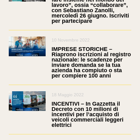
lavoro”, ossia “collaborare”,
con Sebastiano Zanolli,
mercoledì 26 giugno. Iscriviti
per partecipare
10 Novembre 2022
IMPRESE STORICHE –
Riaprono iscrizioni al registro
nazionale: le scadenze per
inviare domanda se la tua
azienda ha compiuto o sta
per compiere 100 anni
18 Maggio 2022
INCENTIVI – In Gazzetta il
Decreto con 10 milioni di
incentivi per l’acquisto di
veicoli commerciali leggeri
elettrici