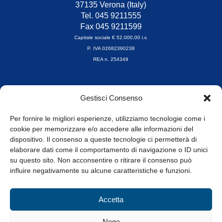
37135 Verona (Italy)
Tel. 045 9211555
Fax 045 9211599
Capitale sociale € 52.000,00 i.v.
P. IVA 02682390238
REA n. 254349
Orari di apertura
Gestisci Consenso
da Lunedì a Venerdì
8.30-13.00 / 14.00-17.30
Per fornire le migliori esperienze, utilizziamo tecnologie come i
cookie per memorizzare e/o accedere alle informazioni del
Whistleblowing
dispositivo. Il consenso a queste tecnologie ci permetterà di
elaborare dati come il comportamento di navigazione o ID unici
su questo sito. Non acconsentire o ritirare il consenso può
© Tutti i diritti riservati
influire negativamente su alcune caratteristiche e funzioni.
Privacy Policy e Cookie
|
Informativa Cookie
Accetta
Web Design: Baoblà
Nega