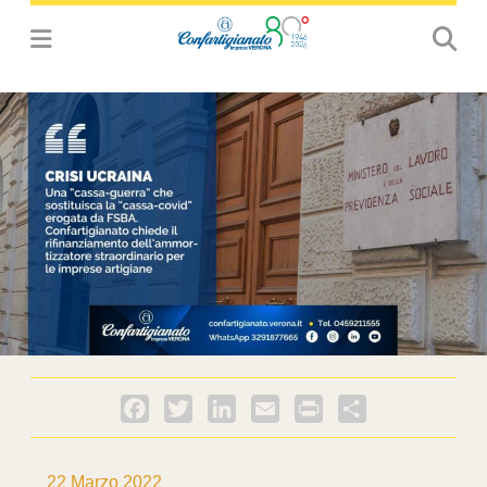
Facebook
Twitter
LinkedIn
Email
PrintFriendly
Condividi
22 Marzo 2022