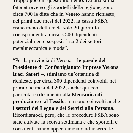
Troppo poco in questo momento. Da una stima
fatta attraverso gli sportelli della regione, sono
circa 700 le ditte che in Veneto hanno richiesto,
nei primi due mesi del 2022, la cassa FSBA –
erano meno della metà solo 20 giorni fa –
corrispondenti a circa 3.300 dipendenti
potenzialmente sospesi, 1 su 2 dei settori
metalmeccanica e moda”.
“Per la provincia di Verona – l
e parole del
Presidente di Confartigianato Imprese Verona
Iraci Sareri
–, stimiamo un’ottantina di
richieste, per circa 300 dipendenti coinvolti, nei
primi due mesi del 2022, anche qui con
particolare riferimento alla M
eccanica di
produzione
e al T
essile
, ma sono coinvolti anche
i
settori del Legno
e dei
Servizi alla Persona
.
Ricordiamoci, però, che le procedure FSBA sono
state attivate la scorsa settimana e che sportelli e
consulenti hanno appena iniziato ad inserire le